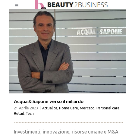
Salta
Toggle
al
Navigation
contenuto
HOME
CHI SIAMO
LE RIVISTE
NEWSLETTER
Acqua & Sapone verso il miliardo
CATEGORIE
21 Aprile 2023
|
Attualità
,
Home Care
,
Mercato
,
Personal care
,
Retail
,
Tech
CONTATTI
Investimenti, innovazione, risorse umane e M&A.