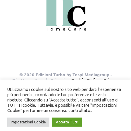
© 2020 Edizioni Turbo by Tespi Mediagroup -
Direttore: Angelo Frigerio -
Cookie Policy
-
Privacy
Policy
- P.IVA 03632610964
Utilizziamo i cookie sul nostro sito web per darti l'esperienza
più pertinente, ricordando le tue preferenze e le visite
ripetute. Cliccando su "Accetta tutto", acconsenti all'uso di
TUTTI i cookie. Tuttavia, è possibile visitare "Impostazioni
Instagram
Pinterest
Cookie" per fornire un consenso controllato..
Impostazioni Cookie
Accetta Tutti