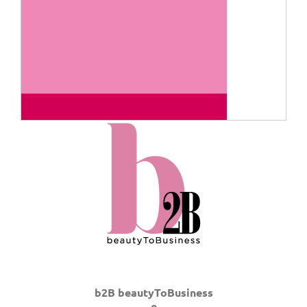
b2B beautyToBusiness
e