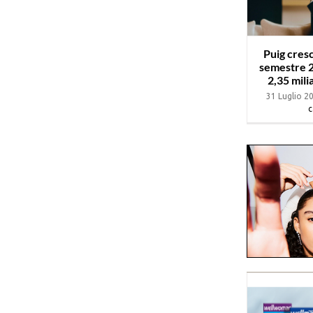
Puig cres
semestre 2
2,35 mili
31 Luglio 2
c