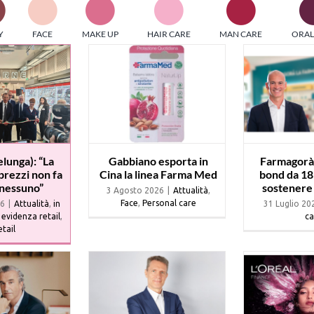
PI MEDIAGROUP racchiude un pool di società di comunicazi
Y
FACE
MAKE UP
HAIR CARE
MAN CARE
ORAL
ditrici specializzate nell’informazione b2b. Edizioni Turbo, in
icolare, attraverso numerose riviste verticali, fornisce strument
rmazione che coinvolgono gli attori nei settori beauty, food,
hnology, entertainment e sport.
LE RIVISTE
y tuned!
Gabbiano esporta in
Farmagorà 
elunga): “La
Cina la linea Farma Med
bond da 18 
prezzi non fa
sostenere 
 nessuno”
Scroll Down
3 Agosto 2026
|
Attualità
,
Face
,
Personal care
31 Luglio 20
26
|
Attualità
,
in
ca
 evidenza retail
,
tail