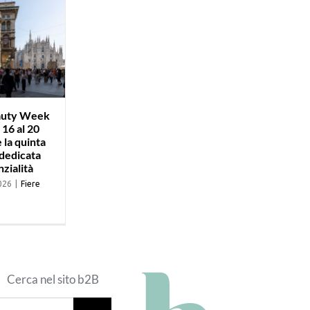
auty Week
 16 al 20
 la quinta
 dedicata
nzialità
026
|
Fiere
Cerca nel sito b2B
erca