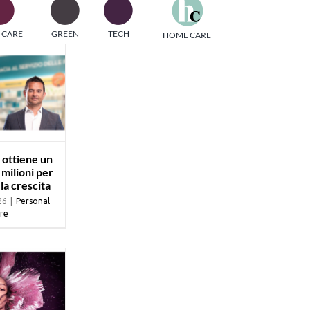
one
 CARE
GREEN
TECH
HOME CARE
i di
ottiene un
milioni per
la crescita
26
|
Personal
re