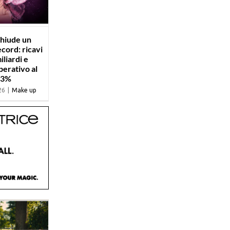
chiude un
cord: ricavi
iliardi e
erativo al
,3%
26
|
Make up