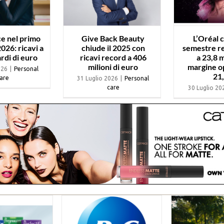
ce nel primo
Give Back Beauty
L’Oréal 
026: ricavi a
chiude il 2025 con
semestre re
ardi di euro
ricavi record a 406
a 23,8 m
milioni di euro
margine op
026
|
Personal
21
are
31 Luglio 2026
|
Personal
care
30 Luglio 20