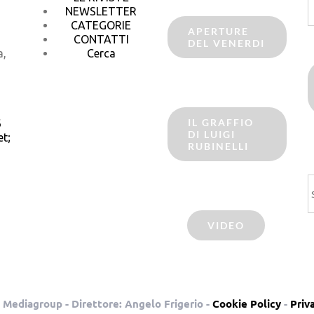
p
NEWSLETTER
CATEGORIE
APERTURE
CONTATTI
DEL VENERDI
a,
Cerca
IL GRAFFIO
6
DI LUIGI
t;
RUBINELLI
C
VIDEO
 Mediagroup - Direttore: Angelo Frigerio -
Cookie Policy
-
Priv