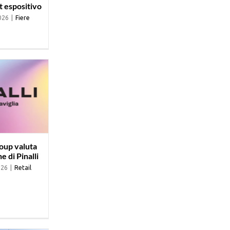
t espositivo
026
|
Fiere
roup valuta
e di Pinalli
026
|
Retail