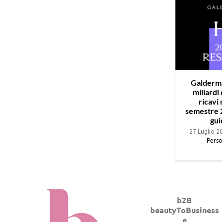
Galderma
miliardi 
ricavi
semestre 2
gui
27 Luglio 2
Perso
b2B
beautyToBusiness
e