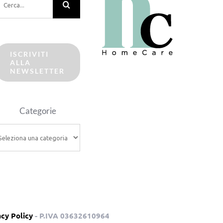
er:
ISCRIVITI
ALLA
NEWSLETTER
Categorie
ategorie
acy Policy
- P.IVA 03632610964