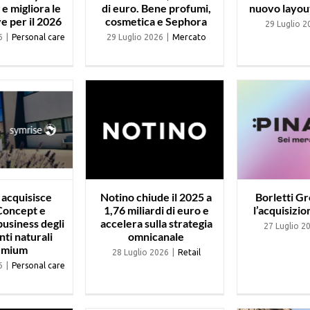
e migliora le
di euro. Bene profumi,
nuovo layou
e per il 2026
cosmetica e Sephora
29 Luglio 2
6
|
Personal care
29 Luglio 2026
|
Mercato
 acquisisce
Notino chiude il 2025 a
Borletti G
 Concept e
1,76 miliardi di euro e
l’acquisizion
 business degli
accelera sulla strategia
27 Luglio 2
nti naturali
omnicanale
emium
28 Luglio 2026
|
Retail
6
|
Personal care