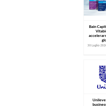
Bain Capit
Vitabi
accelerarn
gl
30 Luglio 202
Unilever
busines