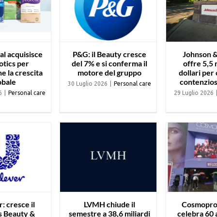
al acquisisce
P&G: il Beauty cresce
Johnson 
otics per
del 7% e si conferma il
offre 5,5 m
e la crescita
motore del gruppo
dollari per 
obale
contenzios
30 Luglio 2026
|
Personal care
6
|
Personal care
29 Luglio 2026
: cresce il
LVMH chiude il
Cosmopro
s Beauty &
semestre a 38,6 miliardi
celebra 60 