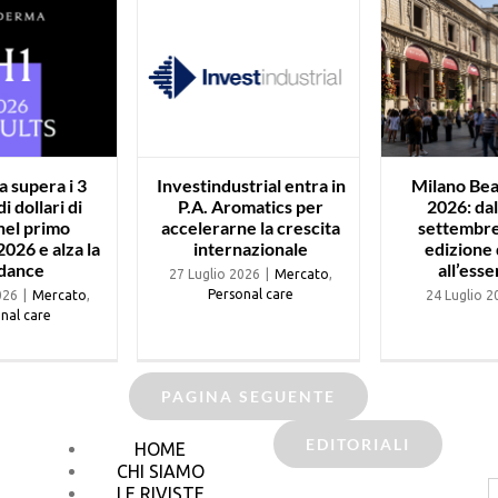
 supera i 3
Investindustrial entra in
Milano Be
di dollari di
P.A. Aromatics per
2026: dal
 nel primo
accelerarne la crescita
settembre
026 e alza la
internazionale
edizione
dance
all’esse
27 Luglio 2026
|
Mercato
,
Personal care
026
|
Mercato
,
24 Luglio 2
nal care
PAGINA SEGUENTE
EDITORIALI
HOME
CHI SIAMO
C
LE RIVISTE