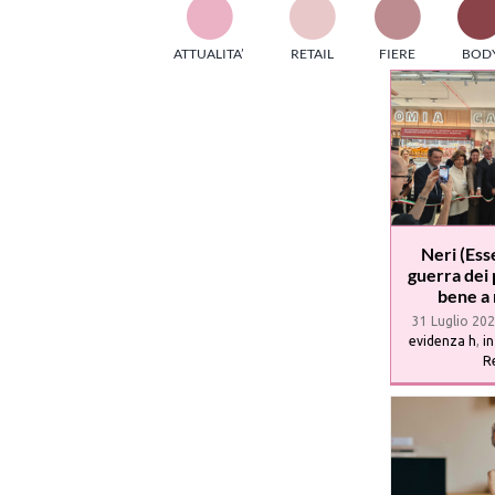
TES
ATTUALITA’
RETAIL
FIERE
BOD
ed e
part
info
tec
Sta
Neri (Ess
guerra dei 
bene a
31 Luglio 20
evidenza h
,
in
Re