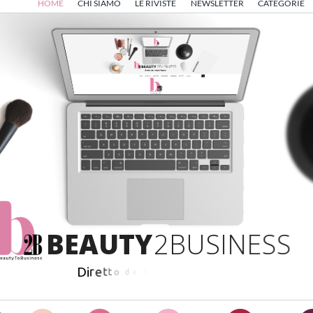
HOME
CHI SIAMO
LE RIVISTE
NEWSLETTER
CATEGORIE
B
E
A
U
T
Y
2
B
U
S
I
N
E
S
S
D
i
r
e
t
t
o
d
a
A
n
g
e
l
o
F
r
i
g
e
r