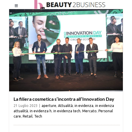
Salta
Toggle
al
Navigation
contenuto
HOME
CHI SIAMO
LE RIVISTE
NEWSLETTER
La filiera cosmetica s’incontra all’Innovation Day
CATEGORIE
21 Luglio 2023
|
aperture
,
Attualità
,
in evidenza
,
in evidenza
attualità
,
in evidenza h
,
in evidenza tech
,
Mercato
,
Personal
care
,
Retail
,
Tech
CONTATTI