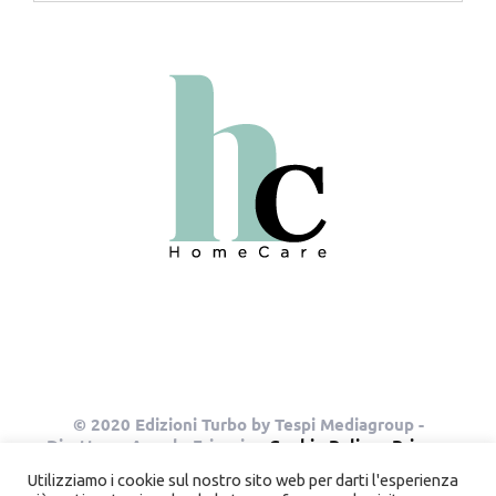
© 2020 Edizioni Turbo by Tespi Mediagroup -
Direttore: Angelo Frigerio -
Cookie Policy
-
Privacy
Policy
- P.IVA 03632610964
Utilizziamo i cookie sul nostro sito web per darti l'esperienza