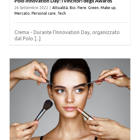
Polo Innovation Day: i vincitori degli Awards
26 Settembre 2022
|
Attualità
,
Bio
,
Fiere
,
Green
,
Make up
,
Mercato
,
Personal care
,
Tech
Crema - Durante l’Innovation Day, organizzato
dal Polo [...]