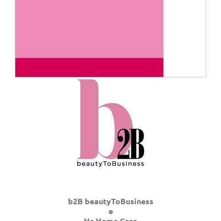
b2B beautyToBusiness
e
Hc Home Care