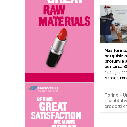
Nas Torino
perquisizio
profumi e al
per circa 8
24 Giugno 20
Mercato
,
Pers
Torino – U
quantitativ
prodotti che