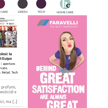
one
 CARE
GREEN
TECH
HOME CARE
i di
losi: la
i Euipo
|
aperture
,
rcato
,
e
,
Retail
,
Tech
 profumi,
pesticidi e
i, ma [...]