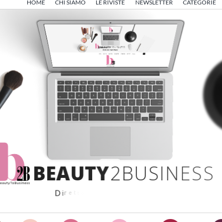
HOME
CHI SIAMO
LE RIVISTE
NEWSLETTER
CATEGORIE
B
E
A
U
T
Y
2
B
U
S
I
N
E
S
S
D
i
r
e
t
t
o
d
a
A
n
g
e
l
o