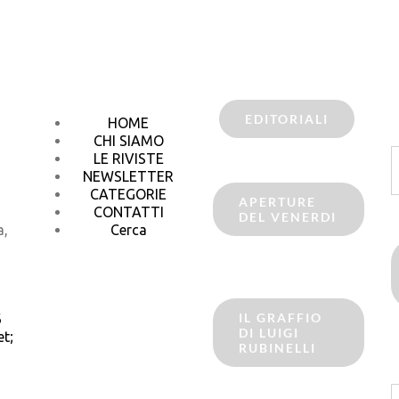
EDITORIALI
HOME
CHI SIAMO
C
LE RIVISTE
p
NEWSLETTER
CATEGORIE
APERTURE
CONTATTI
DEL VENERDI
a,
Cerca
IL GRAFFIO
6
DI LUIGI
t;
RUBINELLI
C