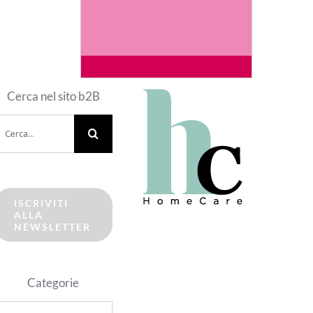
Cerca nel sito b2B
erca
er:
ISCRIVITI
ALLA
NEWSLETTER
Categorie
ategorie