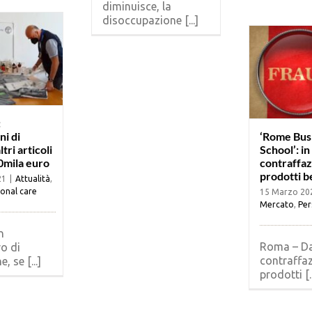
diminuisce, la
disoccupazione [...]
:
ni di
‘Rome Bus
tri articoli
School’: in 
0mila euro
contraffaz
prodotti b
21
|
Attualità
,
onal care
15 Marzo 20
Mercato
,
Per
n
Roma – Da
o di
contraffaz
, se [...]
prodotti [..