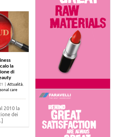
iness
calo la
ione di
eauty
21
|
Attualità
,
sonal care
l 2010 la
ione dei
.]