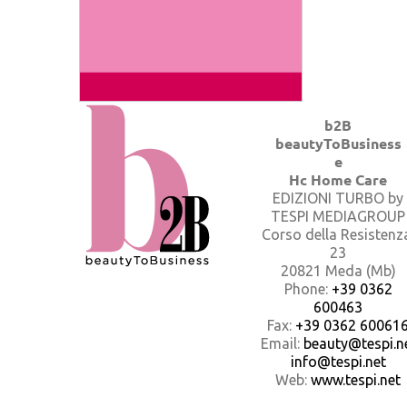
b2B
beautyToBusiness
e
Hc Home Care
EDIZIONI TURBO by
TESPI MEDIAGROUP
Corso della Resistenz
23
20821 Meda (Mb)
Phone:
+39 0362
600463
Fax:
+39 0362 60061
Email:
beauty@tespi.ne
info@tespi.net
Web:
www.tespi.net