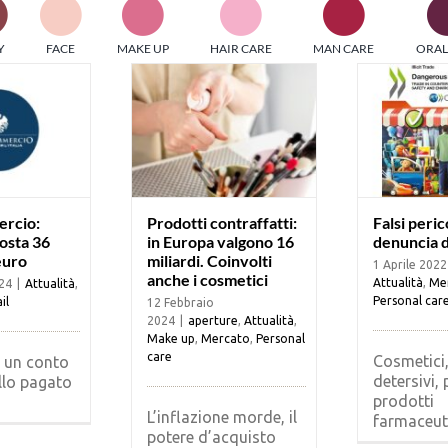
PI MEDIAGROUP racchiude un pool di società di comunicazi
Y
FACE
MAKE UP
HAIR CARE
MAN CARE
ORAL
ditrici specializzate nell’informazione b2b. Edizioni Turbo, in
icolare, attraverso numerose riviste verticali, fornisce strument
rmazione che coinvolgono gli attori nei settori beauty, food,
hnology, entertainment e sport.
LE RIVISTE
y tuned!
rcio:
Prodotti contraffatti:
Falsi perico
 costa 36
in Europa valgono 16
denuncia d
 euro
miliardi. Coinvolti
1 Aprile 2022
Scroll Down
anche i cosmetici
Attualità
,
Me
24
|
Attualità
,
Personal car
il
12 Febbraio
2024
|
aperture
,
Attualità
,
Make up
,
Mercato
,
Personal
care
Cosmetici,
’ un conto
detersivi, 
llo pagato
prodotti
L’inflazione morde, il
farmaceutic
potere d’acquisto