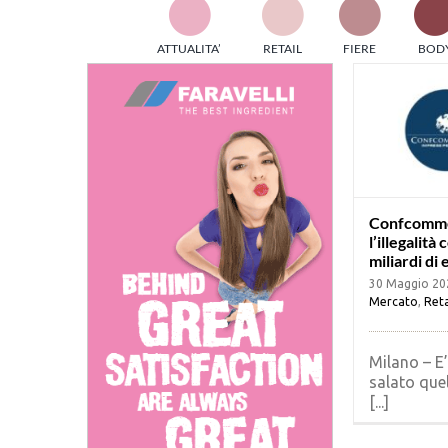
TES
ATTUALITA’
RETAIL
FIERE
BOD
ed e
part
info
tec
Sta
Confcomme
l’illegalità
miliardi di
30 Maggio 20
Mercato
,
Reta
Milano – E
salato que
[...]