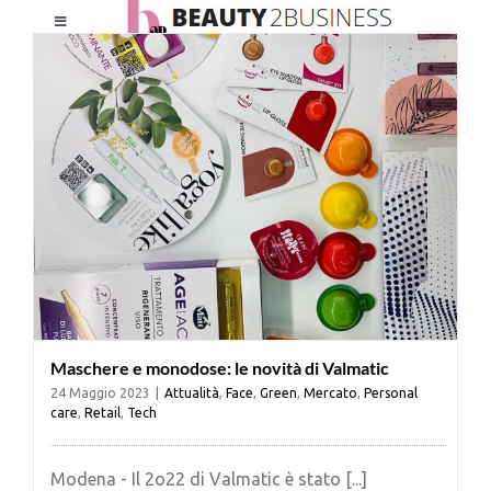
Salta
Toggle
al
Navigation
contenuto
HOME
CHI SIAMO
LE RIVISTE
NEWSLETTER
Maschere e monodose: le novità di Valmatic
CATEGORIE
24 Maggio 2023
|
Attualità
,
Face
,
Green
,
Mercato
,
Personal
care
,
Retail
,
Tech
CONTATTI
Modena - Il 2o22 di Valmatic è stato [...]