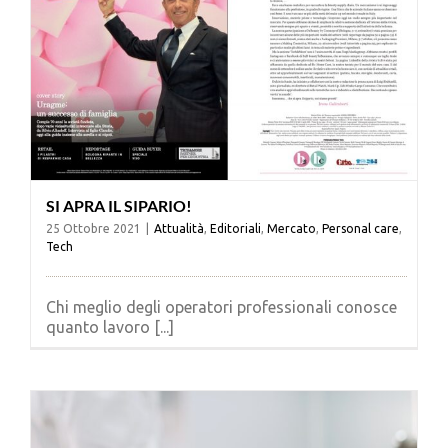
SI APRA IL SIPARIO!
25 Ottobre 2021
|
Attualità
,
Editoriali
,
Mercato
,
Personal care
,
Tech
Chi meglio degli operatori professionali conosce
quanto lavoro [...]