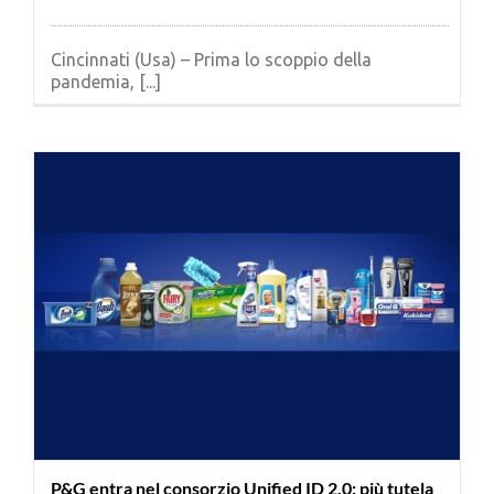
Cincinnati (Usa) – Prima lo scoppio della
pandemia, [...]
P&G entra nel consorzio Unified ID 2.0: più tutela