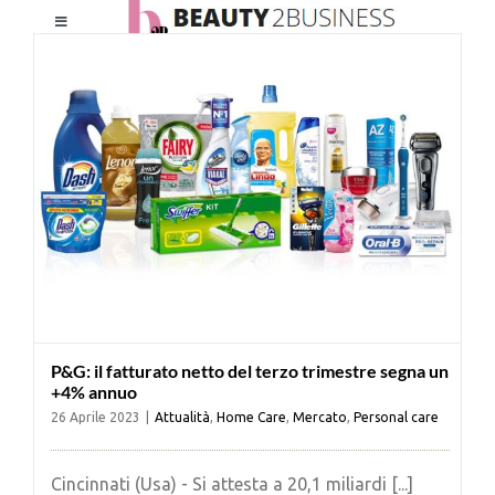
Salta
Toggle
al
Navigation
contenuto
HOME
CHI SIAMO
LE RIVISTE
NEWSLETTER
P&G: il fatturato netto del terzo trimestre segna un
CATEGORIE
+4% annuo
26 Aprile 2023
|
Attualità
,
Home Care
,
Mercato
,
Personal care
CONTATTI
Cincinnati (Usa) - Si attesta a 20,1 miliardi [...]