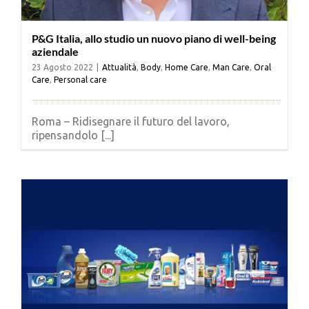
P&G Italia, allo studio un nuovo piano di well-being
aziendale
23 Agosto 2022
|
Attualità
,
Body
,
Home Care
,
Man Care
,
Oral
Care
,
Personal care
Roma – Ridisegnare il futuro del lavoro,
ripensandolo [...]