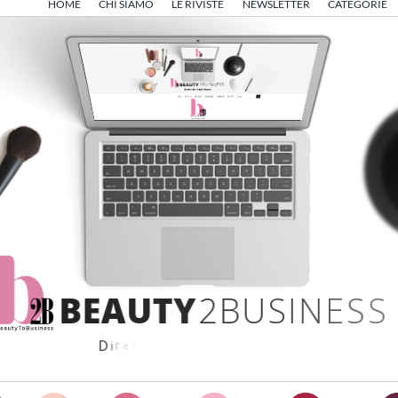
HOME
CHI SIAMO
LE RIVISTE
NEWSLETTER
CATEGORIE
B
E
A
U
T
Y
2
B
U
S
I
N
E
S
S
D
i
r
e
t
t
o
d
a
A
n
g
e
l
o