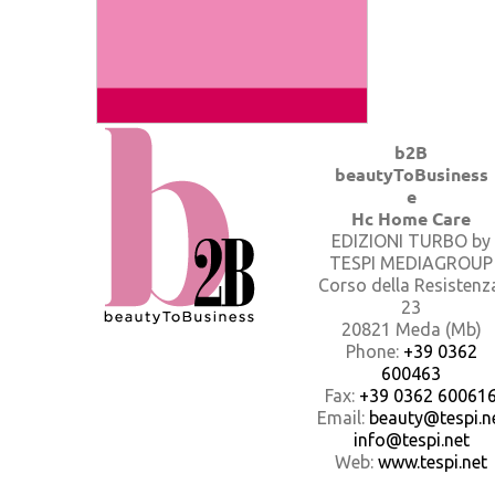
b2B
beautyToBusiness
e
Hc Home Care
EDIZIONI TURBO by
TESPI MEDIAGROUP
Corso della Resistenz
23
20821 Meda (Mb)
Phone:
+39 0362
600463
Fax:
+39 0362 60061
Email:
beauty@tespi.ne
info@tespi.net
Web:
www.tespi.net