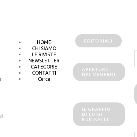
EDITORIALI
HOME
CHI SIAMO
C
LE RIVISTE
p
NEWSLETTER
CATEGORIE
APERTURE
CONTATTI
DEL VENERDI
a,
Cerca
IL GRAFFIO
6
DI LUIGI
t;
RUBINELLI
C