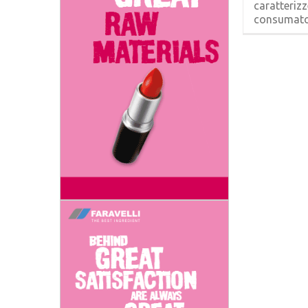
caratteriz
consumatori