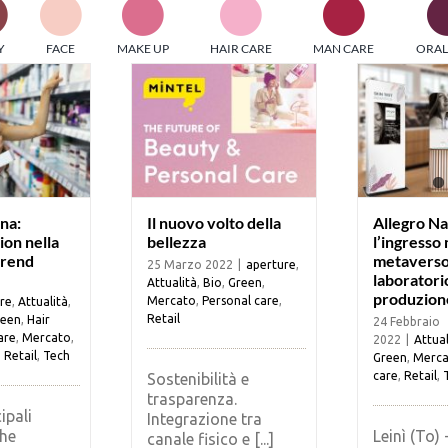
PI MEDIAGROUP racchiude un pool di società di comunicazi
Y
FACE
MAKE UP
HAIR CARE
MAN CARE
ORAL
ditrici specializzate nell’informazione b2b. Edizioni Turbo, in
icolare, attraverso numerose riviste verticali, fornisce strument
rmazione che coinvolgono gli attori nei settori beauty, food,
hnology, entertainment e sport.
LE RIVISTE
y tuned!
na:
Il nuovo volto della
Allegro Na
ion nella
bellezza
l’ingresso 
trend
metaverso
25 Marzo 2022
|
aperture
,
Scroll Down
laboratori
Attualità
,
Bio
,
Green
,
produzion
Mercato
,
Personal care
,
re
,
Attualità
,
Retail
reen
,
Hair
24 Febbraio
are
,
Mercato
,
2022
|
Attual
,
Retail
,
Tech
Green
,
Merca
care
,
Retail
,
Sostenibilità e
trasparenza.
ipali
Integrazione tra
he
Leinì (To) 
canale fisico e [...]