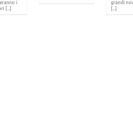
zeranno i
grandi nov
 [...]
[...]