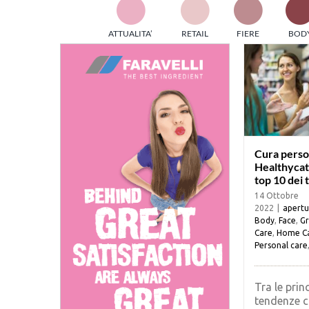
TES
ATTUALITA’
RETAIL
FIERE
BOD
ed e
part
info
tec
Sta
Cura perso
Healthycat
top 10 dei 
14 Ottobre
2022
|
apertu
Body
,
Face
,
G
Care
,
Home C
Personal care
Tra le princ
tendenze c