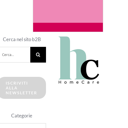
Cerca nel sito b2B
erca
er:
ISCRIVITI
ALLA
NEWSLETTER
Categorie
ategorie