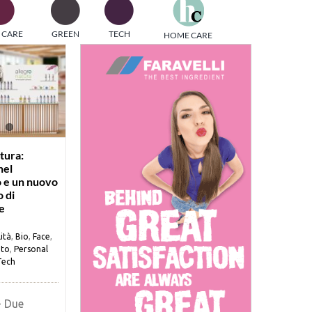
one
 CARE
GREEN
TECH
HOME CARE
i di
tura:
nel
 e un nuovo
o di
e
ità
,
Bio
,
Face
,
to
,
Personal
Tech
- Due