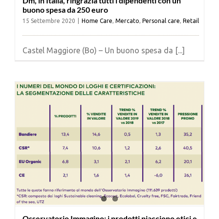
Dm, in Italia, ringrazia tutti i dipendenti con un
buono spesa da 250 euro
15 Settembre 2020
|
Home Care
,
Mercato
,
Personal care
,
Retail
Castel Maggiore (Bo) – Un buono spesa da [...]
Osservatorio Immagino: i prodotti piacciono etici e