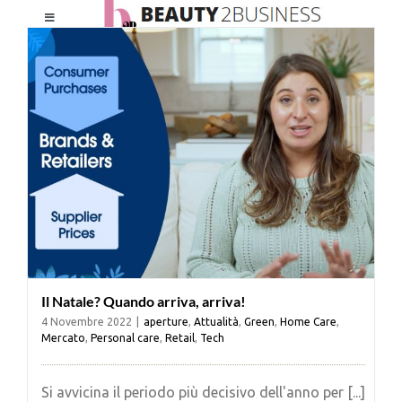
Salta
Toggle
al
Navigation
contenuto
HOME
CHI SIAMO
LE RIVISTE
NEWSLETTER
Il Natale? Quando arriva, arriva!
CATEGORIE
4 Novembre 2022
|
aperture
,
Attualità
,
Green
,
Home Care
,
Mercato
,
Personal care
,
Retail
,
Tech
CONTATTI
Si avvicina il periodo più decisivo dell'anno per [...]