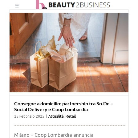
Salta
Toggle
al
Navigation
contenuto
HOME
CHI SIAMO
LE RIVISTE
NEWSLETTER
Consegne a domicilio: partnership tra So.De –
CATEGORIE
Social Delivery e Coop Lombardia
25 Febbraio 2025
|
Attualità
,
Retail
CONTATTI
Milano – Coop Lombardia annuncia