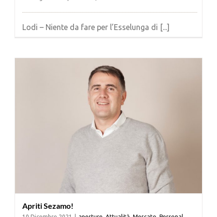
Lodi – Niente da fare per l’Esselunga di [...]
Apriti Sezamo!
10 Dicembre 2021
|
aperture
,
Attualità
,
Mercato
,
Personal