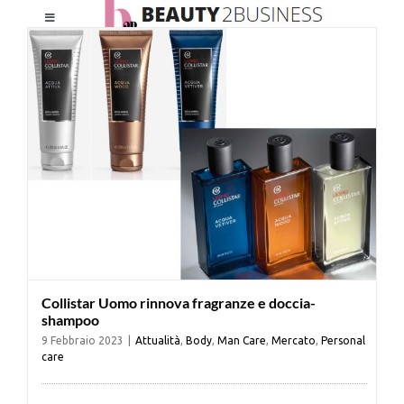
Salta
Toggle
al
Navigation
contenuto
HOME
CHI SIAMO
LE RIVISTE
NEWSLETTER
Collistar Uomo rinnova fragranze e doccia-
CATEGORIE
shampoo
9 Febbraio 2023
|
Attualità
,
Body
,
Man Care
,
Mercato
,
Personal
care
CONTATTI