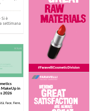
e
 Si è
la settimana
metics
a MakeUp in
es 2026
ità
,
Face
,
Fiere
,