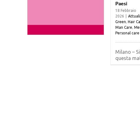
Paesi
18 Febbraio
2026
|
Attual
Green
,
Hair C
Man Care
,
Me
Personal care
Milano – Si
questa matt