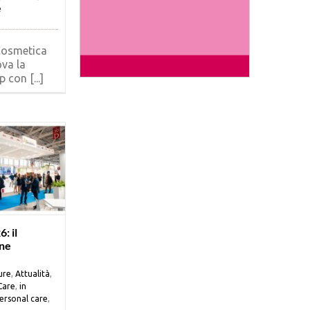
e
Cosmetica
ova la
 con [...]
: il
ne
ure
,
Attualità
,
Care
,
in
ersonal care
,