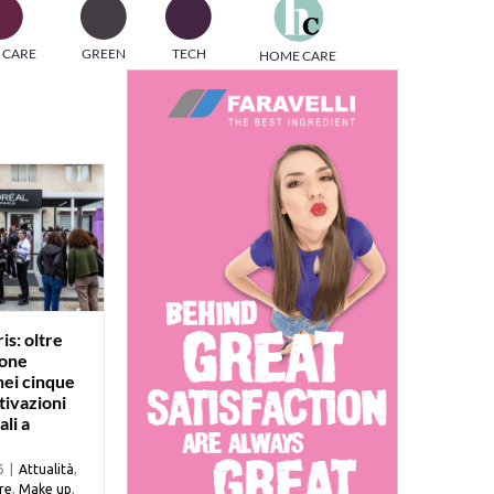
one
 CARE
GREEN
TECH
HOME CARE
i di
is: oltre
sone
nei cinque
ttivazioni
li a
6
|
Attualità
,
re
,
Make up
,