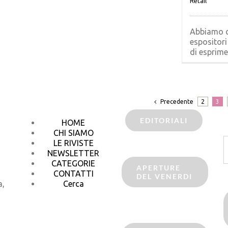
Retail
Abbiamo c
espositori 
di esprimer
Precedente
2
3
EDITORIALI
HOME
CHI SIAMO
C
LE RIVISTE
p
NEWSLETTER
CATEGORIE
APERTURE
CONTATTI
DEL VENERDI
a,
Cerca