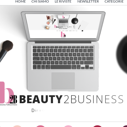
HOME
CHI SIAMO
LE RIVISTE
NEWSLETTER
CATEGORIE
B
E
A
U
T
Y
2
B
U
S
I
N
E
S
S
D
i
r
e
t
t
o
d
a
A
n
g
e
l
o
F