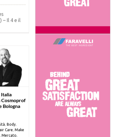
es
 – Il 4 e il
Italia
a Cosmoprof
 Bologna
ità
,
Body
,
air Care
,
Make
,
Mercato
,