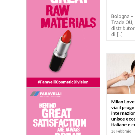
Bologna – 
Trade OÜ,
distributo
di [...]
Milan Loves
via il proge
internazio
unisce ecc
italiane e 
26 Febbraio