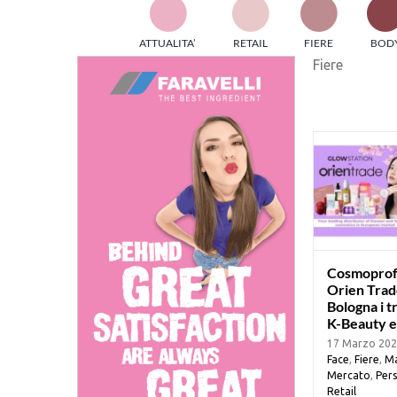
TES
ATTUALITA’
RETAIL
FIERE
BOD
ed e
Fiere
part
info
tec
Sta
Cosmoprof
Orien Trad
Bologna i t
K-Beauty e
17 Marzo 20
Face
,
Fiere
,
Ma
Mercato
,
Pers
Retail