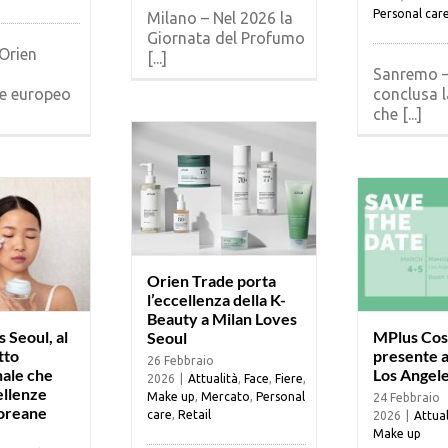
Personal car
Milano – Nel 2026 la
Giornata del Profumo
Orien
[...]
Sanremo –
re europeo
conclusa 
che [...]
Orien Trade porta
l’eccellenza della K-
Beauty a Milan Loves
 Seoul, al
MPlus Cos
Seoul
tto
presente 
26 Febbraio
nale che
Los Angel
2026
|
Attualità
,
Face
,
Fiere
,
ellenze
Make up
,
Mercato
,
Personal
24 Febbraio
coreane
care
,
Retail
2026
|
Attual
Make up