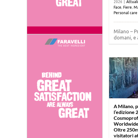
2026
|
Attual
Face
,
Fiere
,
Ma
Personal care
Milano – Pr
domani, e a
A Milano, 
l’edizione 
Cosmopro
Worldwide
Oltre 250mi
visitatori a