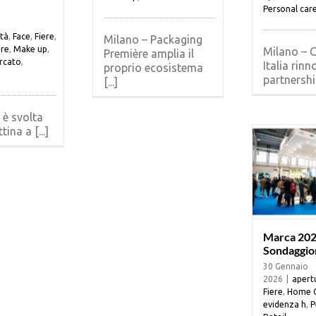
Personal car
ità
,
Face
,
Fiere
,
Milano – Packaging
are
,
Make up
,
Milano – 
Première amplia il
rcato
,
Italia rinn
proprio ecosistema
partnership
[...]
 è svolta
ina a [...]
Marca 2026
Sondaggio
30 Gennaio
2026
|
apert
Fiere
,
Home 
evidenza h
,
P