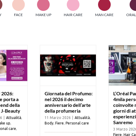
PI MEDIAGROUP racchiude un pool di società di comunicazi
Y
FACE
MAKE UP
HAIR CARE
MAN CARE
ORAL
ditrici specializzate nell’informazione b2b. Edizioni Turbo, in
icolare, attraverso numerose riviste verticali, fornisce strument
rmazione che coinvolgono gli attori nei settori beauty, food,
hnology, entertainment e sport.
LE RIVISTE
y tuned!
Scroll Down
 2026:
Giornata del Profumo:
L’Oréal Par
e porta a
nel 2026 il decimo
4mila per
rend della
anniversario dell’arte
coinvolte 
 J-Beauty
della profumeria
giorni di a
esperienzia
26
|
Attualità
,
11 Marzo 2026
|
Attualità
,
Sanremo
ke up
,
Body
,
Fiere
,
Personal care
onal care
,
3 Marzo 202
Fiere
,
Hair Ca