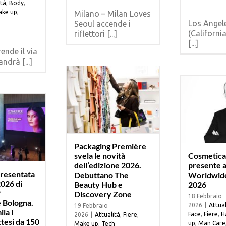
ità
,
Body
,
ke up
,
Milano – Milan Loves
Los Angel
Seoul accende i
(California)
riflettori [...]
[...]
ende il via
ndrà [...]
Packaging Première
svela le novità
Cosmetica 
dell’edizione 2026.
presente 
presentata
Debuttano The
Worldwide
2026 di
Beauty Hub e
2026
f
Discovery Zone
18 Febbraio
 Bologna.
2026
|
Attual
19 Febbraio
la i
Face
,
Fiere
,
H
2026
|
Attualità
,
Fiere
,
ttesi da 150
up
,
Man Care
Make up
,
Tech