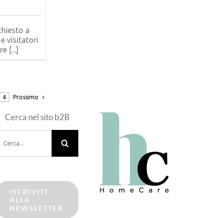
hiesto a
e visitatori
e [...]
Prossimo
4
Cerca nel sito b2B
erca
er:
ISCRIVITI
ALLA
NEWSLETTER