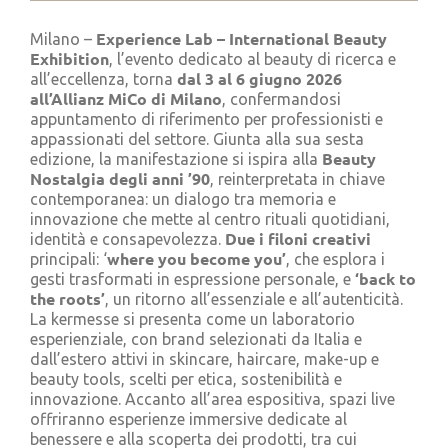
Cerca
per:
Experience Lab – International Beauty
Milano –
Exhibition
, l’evento dedicato al beauty di ricerca e
dal 3 al 6 giugno 2026
all’eccellenza, torna
all’Allianz MiCo di Milano
, confermandosi
appuntamento di riferimento per professionisti e
appassionati del settore. Giunta alla sua sesta
Beauty
edizione, la manifestazione si ispira alla
Nostalgia degli anni ’90
, reinterpretata in chiave
contemporanea: un dialogo tra memoria e
innovazione che mette al centro rituali quotidiani,
Due i filoni creativi
identità e consapevolezza.
where you become you’
principali: ‘
, che esplora i
‘back to
gesti trasformati in espressione personale, e
the roots’
, un ritorno all’essenziale e all’autenticità.
La kermesse si presenta come un laboratorio
esperienziale, con brand selezionati da Italia e
dall’estero attivi in skincare, haircare, make-up e
beauty tools, scelti per etica, sostenibilità e
innovazione. Accanto all’area espositiva, spazi live
offriranno esperienze immersive dedicate al
benessere e alla scoperta dei prodotti, tra cui