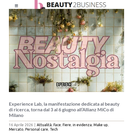
Salta
Toggle
al
Ingrandisci
Navigation
contenuto
immagine
HOME
CHI SIAMO
LE RIVISTE
NEWSLETTER
CATEGORIE
Experience Lab, la manifestazione dedicata al beauty
di ricerca, torna dal 3 al 6 giugno all’Allianz MiCo di
Milano
CONTATTI
16 Aprile 2026
|
Attualità
,
Face
,
Fiere
,
in evidenza
,
Make up
,
Mercato
,
Personal care
,
Tech