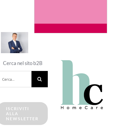
Cerca nel sito b2B
erca
er:
ISCRIVITI
ALLA
NEWSLETTER