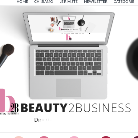
HOME
CHI SIAMO
LE RIVISTE
NEWSLETTER
CATEGORIE
B
E
A
U
T
Y
2
B
U
S
I
N
E
S
S
D
i
r
e
t
t
o
d
a
A
n
g
e
l
o
F
r