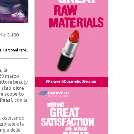
ri e 3.100
e
,
Personal care
,
a
, la
 29 marzo
ettore beauty
oltre
 stati
e scoperto
 Paesi
, con la
a, ospitando
zionale e la
ng e delle