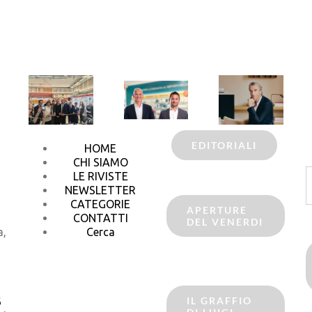
EDITORIALI
HOME
CHI SIAMO
C
LE RIVISTE
p
NEWSLETTER
CATEGORIE
APERTURE
CONTATTI
DEL VENERDI
a,
Cerca
IL GRAFFIO
6