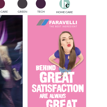
one
 CARE
GREEN
TECH
HOME CARE
i di