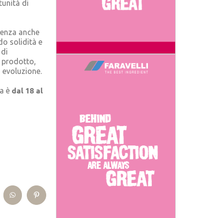
tunità di
lienza anche
o solidità e
 di
 prodotto,
 evoluzione.
dal 18 al
na è
kedIn
WhatsApp
Pinterest