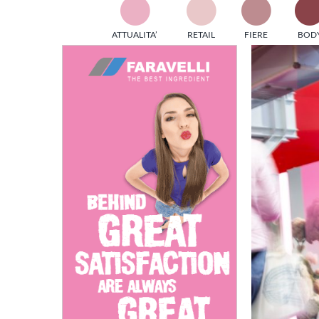
TES
ATTUALITA’
RETAIL
FIERE
BOD
ed e
Ingrandisci
part
immagine
info
tec
Sta