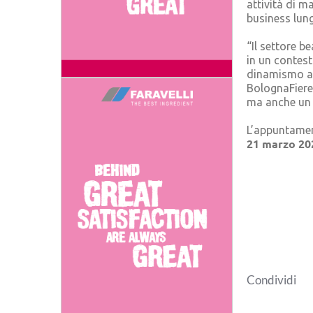
attività di m
business lungo
“Il settore b
in un contes
dinamismo a 
BolognaFiere
ma anche un 
L’appuntamen
21 marzo 20
Condividi