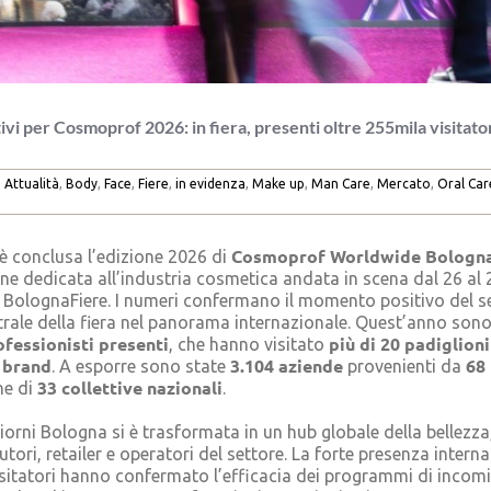
tivi per Cosmoprof 2026: in fiera, presenti oltre 255mila visitato
Attualità
,
Body
,
Face
,
Fiere
,
in evidenza
,
Make up
,
Man Care
,
Mercato
,
Oral Car
Cosmoprof Worldwide Bologn
è conclusa l’edizione 2026 di
ne dedicata all’industria cosmetica andata in scena dal 26 al
i BolognaFiere. I numeri confermano il momento positivo del s
ntrale della fiera nel panorama internazionale. Quest’anno sono
ofessionisti presenti
più di 20 padiglioni
, che hanno visitato
 brand
3.104 aziende
68
. A esporre sono state
provenienti da
33 collettive nazionali
ne di
.
iorni Bologna si è trasformata in un hub globale della bellezz
utori, retailer e operatori del settore. La forte presenza interna
isitatori hanno confermato l’efficacia dei programmi di incomi