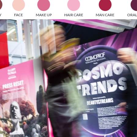
PI MEDIAGROUP racchiude un pool di società di comunicazi
Y
FACE
MAKE UP
HAIR CARE
MAN CARE
ORAL
ditrici specializzate nell’informazione b2b. Edizioni Turbo, in
icolare, attraverso numerose riviste verticali, fornisce strument
rmazione che coinvolgono gli attori nei settori beauty, food,
hnology, entertainment e sport.
LE RIVISTE
y tuned!
Scroll Down