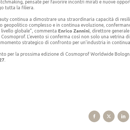
atchmaking, pensate per favorire incontri mirati e nuove oppor
 tutta la filiera.
eauty continua a dimostrare una straordinaria capacità di resi
to geopolitico complesso e in continua evoluzione, confermand
Enrico Zannini
livello globale”, commenta
, direttore generale
 Cosmoprof. L’evento si conferma così non solo una vetrina di
momento strategico di confronto per un’industria in continua
to per la prossima edizione di Cosmoprof Worldwide Bolog
27
.
Facebook
X
Lin