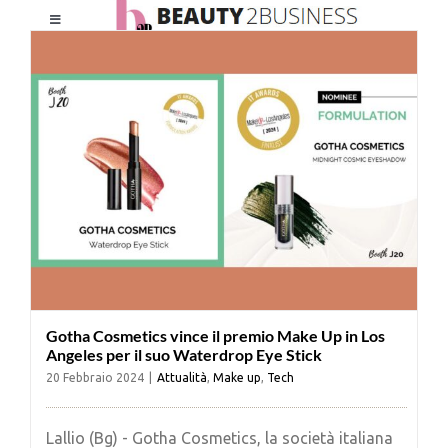
Salta
Toggle
al
Navigation
contenuto
HOME
CHI SIAMO
LE RIVISTE
NEWSLETTER
Gotha Cosmetics vince il premio Make Up in Los
CATEGORIE
Angeles per il suo Waterdrop Eye Stick
20 Febbraio 2024
|
Attualità
,
Make up
,
Tech
CONTATTI
Lallio (Bg) - Gotha Cosmetics, la società italiana