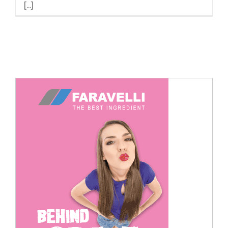
[...]
Cerca
per: