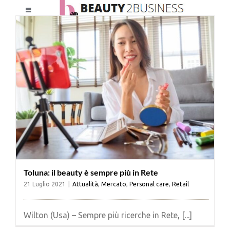
Salta
Toggle
al
Navigation
contenuto
HOME
CHI SIAMO
LE RIVISTE
NEWSLETTER
Toluna: il beauty è sempre più in Rete
CATEGORIE
21 Luglio 2021
|
Attualità
,
Mercato
,
Personal care
,
Retail
CONTATTI
Wilton (Usa) – Sempre più ricerche in Rete, [...]