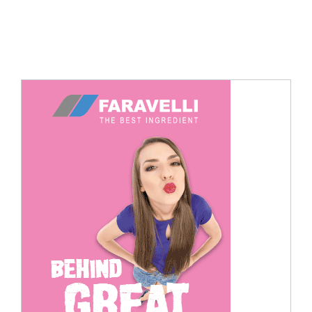
Cerca
per: