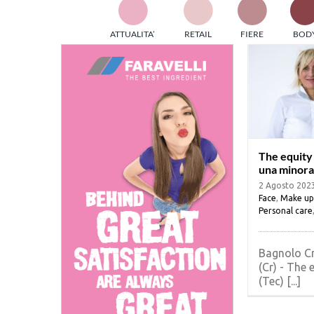
TES
ATTUALITA’
RETAIL
FIERE
BOD
ed e
part
info
tec
Sta
The equity 
una minora
2 Agosto 202
Face
,
Make up
Personal care
Bagnolo C
(Cr) - The 
(Tec) [...]