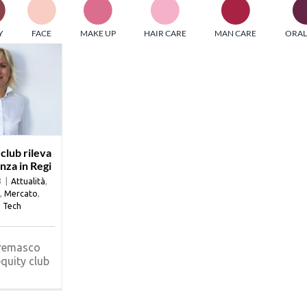
PI MEDIAGROUP racchiude un pool di società di comunicazi
Y
FACE
MAKE UP
HAIR CARE
MAN CARE
ORAL
ditrici specializzate nell’informazione b2b. Edizioni Turbo, in
icolare, attraverso numerose riviste verticali, fornisce strument
rmazione che coinvolgono gli attori nei settori beauty, food,
hnology, entertainment e sport.
LE RIVISTE
y tuned!
club rileva
nza in Regi
3
|
Attualità
,
Scroll Down
,
Mercato
,
,
Tech
remasco
equity club