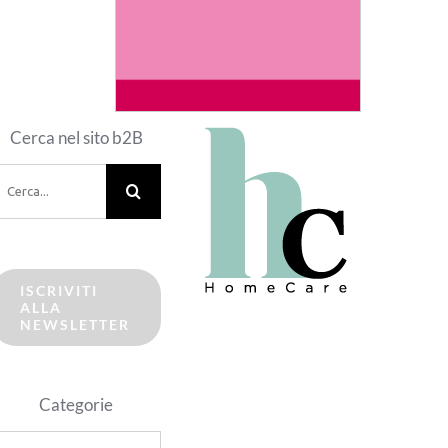
Cerca nel sito b2B
erca
er:
ISCRIVITI
ALLA
NEWSLETTER
Categorie
ategorie