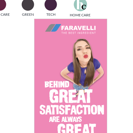
one
 CARE
GREEN
TECH
HOME CARE
i di