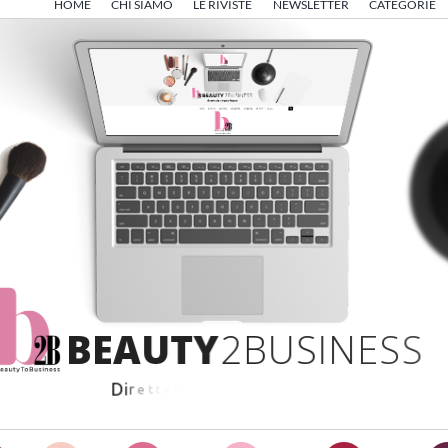
HOME
CHI SIAMO
LE RIVISTE
NEWSLETTER
CATEGORIE
B
E
A
U
T
Y
2
B
U
S
I
N
E
S
S
D
i
r
e
t
t
o
d
a
A
n
g
e
l
o