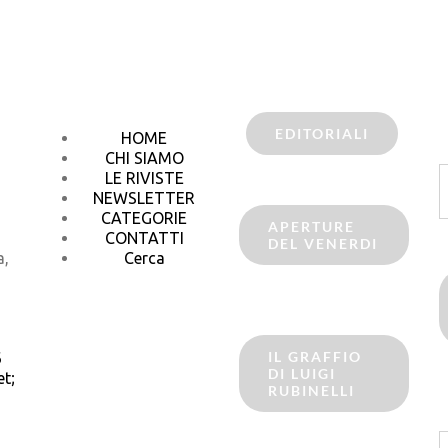
EDITORIALI
HOME
CHI SIAMO
C
LE RIVISTE
p
NEWSLETTER
CATEGORIE
APERTURE
CONTATTI
DEL VENERDI
a,
Cerca
IL GRAFFIO
6
DI LUIGI
t;
RUBINELLI
C