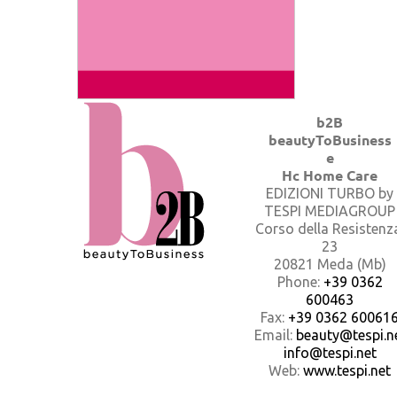
b2B
beautyToBusiness
e
Hc Home Care
EDIZIONI TURBO by
TESPI MEDIAGROUP
Corso della Resistenz
23
20821 Meda (Mb)
Phone:
+39 0362
600463
Fax:
+39 0362 60061
Email:
beauty@tespi.ne
info@tespi.net
Web:
www.tespi.net