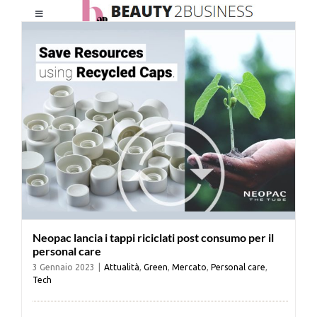
Salta
Toggle
al
Navigation
contenuto
HOME
CHI SIAMO
LE RIVISTE
NEWSLETTER
Neopac lancia i tappi riciclati post consumo per il
CATEGORIE
personal care
3 Gennaio 2023
|
Attualità
,
Green
,
Mercato
,
Personal care
,
Tech
CONTATTI