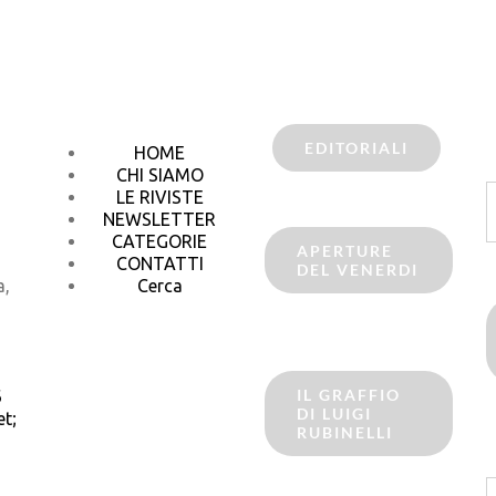
EDITORIALI
HOME
CHI SIAMO
C
LE RIVISTE
p
NEWSLETTER
CATEGORIE
APERTURE
CONTATTI
DEL VENERDI
a,
Cerca
IL GRAFFIO
6
DI LUIGI
t;
RUBINELLI
C