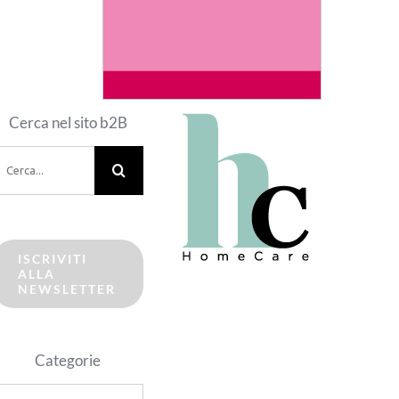
Cerca nel sito b2B
erca
er:
ISCRIVITI
ALLA
NEWSLETTER
Categorie
ategorie