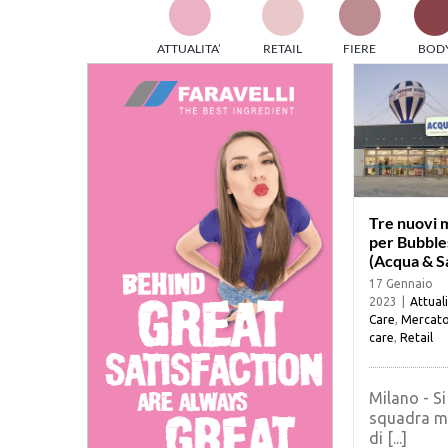
TES
ATTUALITA’
RETAIL
FIERE
BOD
ed e
part
info
tec
Sta
Tre nuovi 
per Bubble
(Acqua & S
17 Gennaio
2023
|
Attual
Care
,
Mercat
care
,
Retail
Milano - Si
squadra m
di [...]