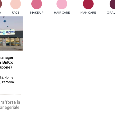
PI MEDIAGROUP racchiude un pool di società di comunicazi
Y
FACE
MAKE UP
HAIR CARE
MAN CARE
ORAL
ditrici specializzate nell’informazione b2b. Edizioni Turbo, in
icolare, attraverso numerose riviste verticali, fornisce strument
rmazione che coinvolgono gli attori nei settori beauty, food,
hnology, entertainment e sport.
LE RIVISTE
y tuned!
manager
s BidCo
apone)
Scroll Down
ità
,
Home
o
,
Personal
 rafforza la
anageriale