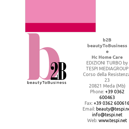
b2B
beautyToBusiness
e
Hc Home Care
EDIZIONI TURBO by
TESPI MEDIAGROUP
Corso della Resistenz
23
20821 Meda (Mb)
Phone:
+39 0362
600463
Fax:
+39 0362 60061
Email:
beauty@tespi.ne
info@tespi.net
Web:
www.tespi.net