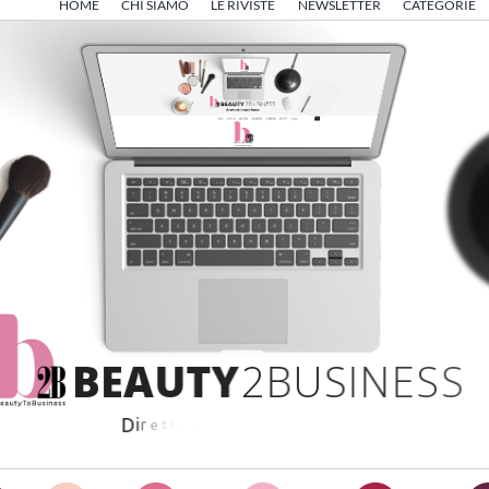
HOME
CHI SIAMO
LE RIVISTE
NEWSLETTER
CATEGORIE
B
E
A
U
T
Y
2
B
U
S
I
N
E
S
S
D
i
r
e
t
t
o
d
a
A
n
g
e
l
o