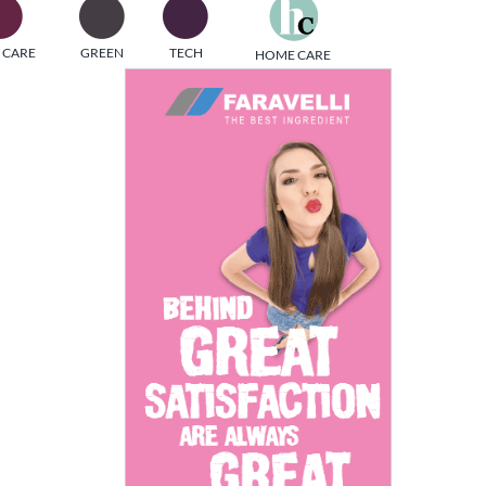
one
 CARE
GREEN
TECH
HOME CARE
i di