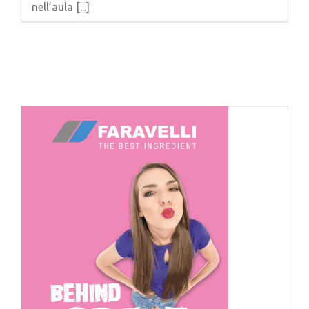
nell’aula [...]
Cerca
per: