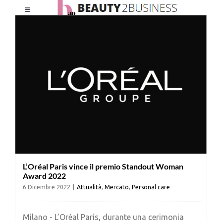
Salta
Toggle
al
Navigation
contenuto
HOME
CHI SIAMO
LE RIVISTE
NEWSLETTER
L’Oréal Paris vince il premio Standout Woman
CATEGORIE
Award 2022
6 Dicembre 2022
|
Attualità
,
Mercato
,
Personal care
CONTATTI
Milano - L’Oréal Paris, durante una cerimonia