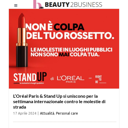
Salta
Toggle
al
Navigation
contenuto
HOME
CHI SIAMO
LE RIVISTE
NEWSLETTER
L’Oréal Paris & Stand Up si uniscono per la
CATEGORIE
settimana internazionale contro le molestie di
strada
17 Aprile 2024
|
Attualità
,
Personal care
CONTATTI