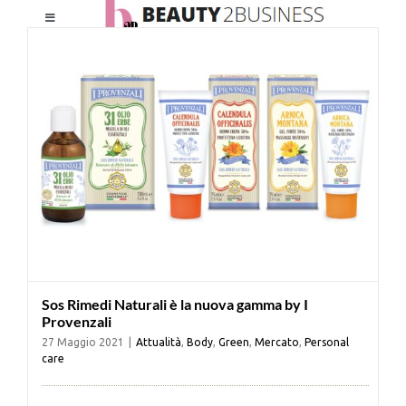
Salta
Toggle
al
Navigation
contenuto
HOME
CHI SIAMO
LE RIVISTE
NEWSLETTER
Sos Rimedi Naturali è la nuova gamma by I
CATEGORIE
Provenzali
27 Maggio 2021
|
Attualità
,
Body
,
Green
,
Mercato
,
Personal
care
CONTATTI