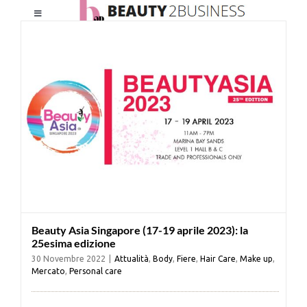
Salta
Toggle
al
Navigation
contenuto
HOME
CHI SIAMO
LE RIVISTE
NEWSLETTER
Beauty Asia Singapore (17-19 aprile 2023): la
CATEGORIE
25esima edizione
30 Novembre 2022
|
Attualità
,
Body
,
Fiere
,
Hair Care
,
Make up
,
Mercato
,
Personal care
CONTATTI