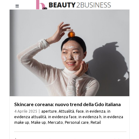
Salta
Toggle
al
Navigation
contenuto
HOME
CHI SIAMO
LE RIVISTE
NEWSLETTER
Skincare coreana: nuovo trend della Gdo italiana
CATEGORIE
4 Aprile 2025
|
aperture
,
Attualità
,
Face
,
in evidenza
,
in
evidenza attualità
,
in evidenza face
,
in evidenza h
,
in evidenza
make up
,
Make up
,
Mercato
,
Personal care
,
Retail
CONTATTI