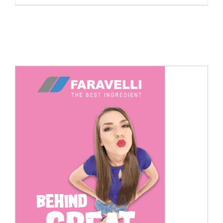
Cerca
per: