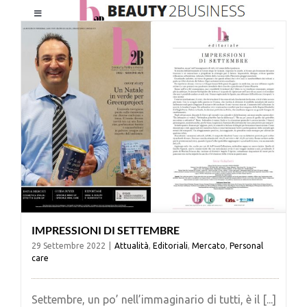
Salta
Toggle
al
Navigation
contenuto
HOME
CHI SIAMO
LE RIVISTE
NEWSLETTER
IMPRESSIONI DI SETTEMBRE
CATEGORIE
29 Settembre 2022
|
Attualità
,
Editoriali
,
Mercato
,
Personal
care
CONTATTI
Settembre, un po’ nell’immaginario di tutti, è il [...]