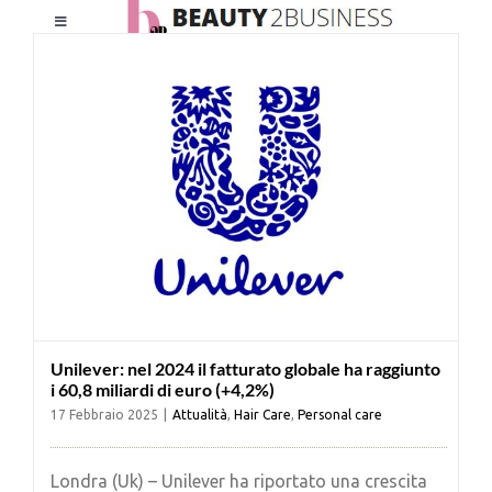
Salta
Toggle
al
Navigation
contenuto
HOME
CHI SIAMO
LE RIVISTE
NEWSLETTER
Unilever: nel 2024 il fatturato globale ha raggiunto
CATEGORIE
i 60,8 miliardi di euro (+4,2%)
17 Febbraio 2025
|
Attualità
,
Hair Care
,
Personal care
CONTATTI
Londra (Uk) – Unilever ha riportato una crescita