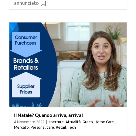
annunciato [...]
Cerca
per:
Il Natale? Quando arriva, arriva!
4 Novembre 2022
|
aperture
,
Attualità
,
Green
,
Home Care
,
Mercato
,
Personal care
,
Retail
,
Tech