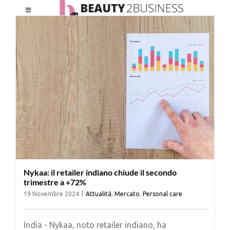
Salta
Toggle
al
Navigation
contenuto
HOME
CHI SIAMO
LE RIVISTE
NEWSLETTER
Nykaa: il retailer indiano chiude il secondo
CATEGORIE
trimestre a +72%
19 Novembre 2024
|
Attualità
,
Mercato
,
Personal care
CONTATTI
India - Nykaa, noto retailer indiano, ha