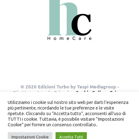
© 2020 Edizioni Turbo by Tespi Mediagroup -
Direttore: Angelo Frigerio -
Cookie Policy
-
Privacy
Policy
- P.IVA 03632610964
Utilizziamo i cookie sul nostro sito web per darti l'esperienza
più pertinente, ricordando le tue preferenze e le visite
ripetute. Cliccando su "Accetta tutto", acconsenti all'uso di
TUTTI i cookie. Tuttavia, è possibile visitare "Impostazioni
Instagram
Pinterest
Cookie" per fornire un consenso controllato..
Impostazioni Cookie
Accetta Tutti