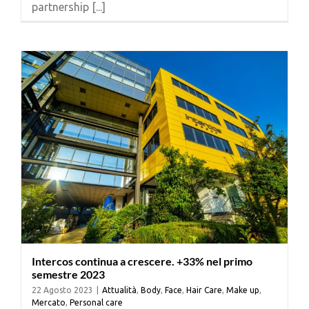
partnership [...]
Cerca
per:
Intercos continua a crescere. +33% nel primo
semestre 2023
22 Agosto 2023
|
Attualità
,
Body
,
Face
,
Hair Care
,
Make up
,
Mercato
,
Personal care