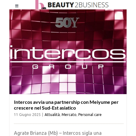
Salta
Toggle
al
Navigation
contenuto
HOME
CHI SIAMO
LE RIVISTE
NEWSLETTER
Intercos avvia una partnership con Meiyume per
CATEGORIE
crescere nel Sud-Est asiatico
11 Giugno 2025
|
Attualità
,
Mercato
,
Personal care
CONTATTI
Agrate Brianza (Mb) – Intercos sigla una