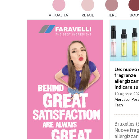
TES
ATTUALITA’
RETAIL
FIERE
BOD
ed e
part
info
tec
Sta
Ue: nuovo 
fragranze
allergizzan
indicare su
10 Agosto 20
Mercato
,
Pers
Tech
Bruxelles (
Nuove fra
allergizza