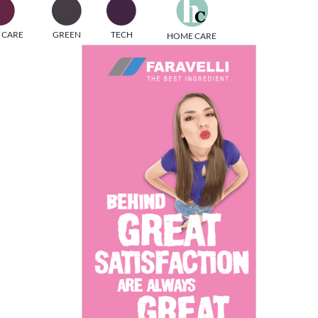
one
 CARE
GREEN
TECH
HOME CARE
i di