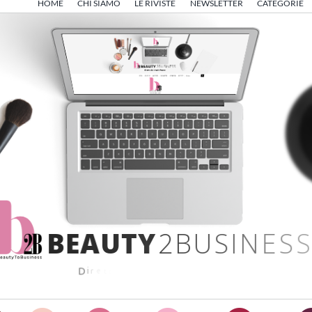
HOME
CHI SIAMO
LE RIVISTE
NEWSLETTER
CATEGORIE
B
E
A
U
T
Y
2
B
U
S
I
N
E
S
S
D
i
r
e
t
t
o
d
a
A
n
g
e