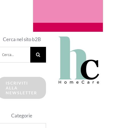
Cerca nel sito b2B
erca
er:
ISCRIVITI
ALLA
NEWSLETTER
Categorie
ategorie