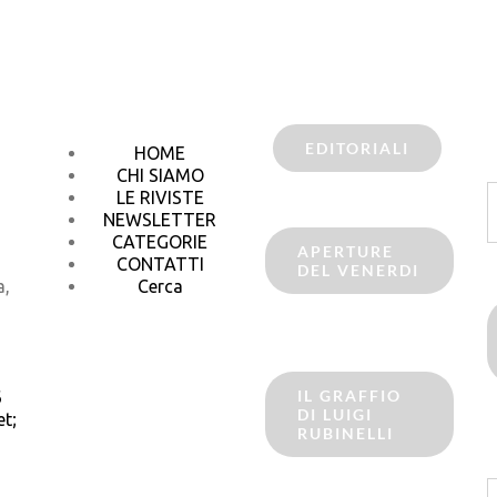
EDITORIALI
HOME
CHI SIAMO
C
LE RIVISTE
p
NEWSLETTER
CATEGORIE
APERTURE
CONTATTI
DEL VENERDI
a,
Cerca
IL GRAFFIO
6
DI LUIGI
t;
RUBINELLI
C