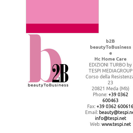
b2B
beautyToBusiness
e
Hc Home Care
EDIZIONI TURBO by
TESPI MEDIAGROUP
Corso della Resistenz
23
20821 Meda (Mb)
Phone:
+39 0362
600463
Fax:
+39 0362 60061
Email:
beauty@tespi.ne
info@tespi.net
Web:
www.tespi.net