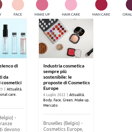
PI MEDIAGROUP racchiude un pool di società di comunicazi
Y
FACE
MAKE UP
HAIR CARE
MAN CARE
ORAL
ditrici specializzate nell’informazione b2b. Edizioni Turbo, in
icolare, attraverso numerose riviste verticali, fornisce strument
rmazione che coinvolgono gli attori nei settori beauty, food,
hnology, entertainment e sport.
LE RIVISTE
y tuned!
elenco di
Industria cosmetica
sempre più
ti da
sostenibile: le
Scroll Down
i cosmetici
proposte di Cosmetics
Europe
23
|
Attualità
,
onal care
,
6 Luglio 2022
|
Attualità
,
Body
,
Face
,
Green
,
Make up
,
Mercato
Belgio) -
Bruxelles (Belgio) -
granze
Cosmetics Europe,
nti devono