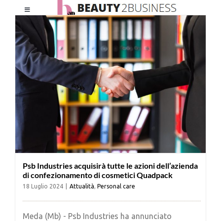
Salta
Toggle
al
Navigation
contenuto
HOME
CHI SIAMO
LE RIVISTE
NEWSLETTER
Psb Industries acquisirà tutte le azioni dell’azienda
CATEGORIE
di confezionamento di cosmetici Quadpack
18 Luglio 2024
|
Attualità
,
Personal care
CONTATTI
Meda (Mb) - Psb Industries ha annunciato