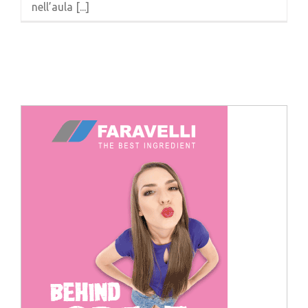
nell’aula [...]
Cerca
per: