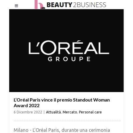
Salta
Toggle
al
Navigation
contenuto
HOME
CHI SIAMO
LE RIVISTE
NEWSLETTER
L’Oréal Paris vince il premio Standout Woman
CATEGORIE
Award 2022
6 Dicembre 2022
|
Attualità
,
Mercato
,
Personal care
CONTATTI
Milano - L’Oréal Paris, durante una cerimonia