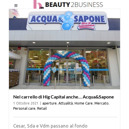
Salta
Toggle
al
Navigation
contenuto
HOME
CHI SIAMO
LE RIVISTE
NEWSLETTER
Nel carrello di Hig Capital anche… Acqua&Sapone
CATEGORIE
1 Ottobre 2021
|
aperture
,
Attualità
,
Home Care
,
Mercato
,
Personal care
,
Retail
CONTATTI
Cesar, Sda e Vdm passano al fondo