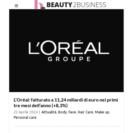
Salta
Toggle
al
Navigation
contenuto
HOME
CHI SIAMO
LE RIVISTE
NEWSLETTER
L’Oréal: fatturato a 11,24 miliardi di euro nei primi
CATEGORIE
tre mesi dell’anno (+8,3%)
22 Aprile 2024
|
Attualità
,
Body
,
Face
,
Hair Care
,
Make up
,
Personal care
CONTATTI