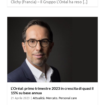
Clichy (Francia) – Il Gruppo L’Oréal ha reso [...]
Cerca
per:
L’Oréal: primo trimestre 2023 in crescita di quasi il
15% su base annua
21 Aprile 2023
|
Attualità
,
Mercato
,
Personal care