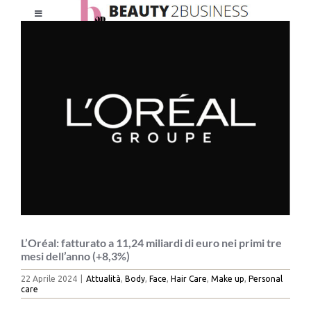
Salta
Toggle
al
Ingrandisci
Navigation
contenuto
immagine
HOME
CHI SIAMO
LE RIVISTE
NEWSLETTER
CATEGORIE
L’Oréal: fatturato a 11,24 miliardi di euro nei primi tre
mesi dell’anno (+8,3%)
22 Aprile 2024
|
Attualità
,
Body
,
Face
,
Hair Care
,
Make up
,
Personal
CONTATTI
care