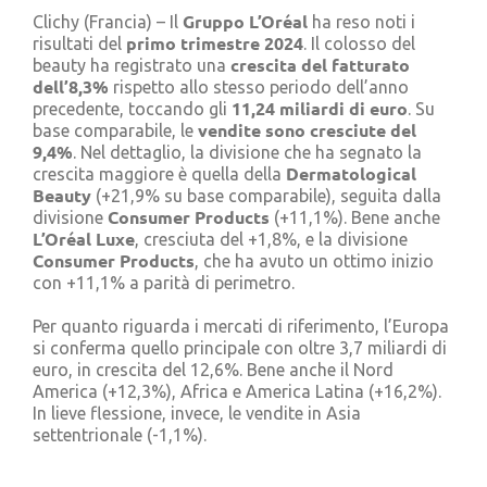
Gruppo L’Oréal
Cerca
Clichy (Francia) – Il
ha reso noti i
per:
primo trimestre 2024
risultati del
. Il colosso del
crescita del fatturato
beauty ha registrato una
dell’8,3%
rispetto allo stesso periodo dell’anno
11,24 miliardi di euro
precedente, toccando gli
. Su
vendite sono cresciute del
base comparabile, le
9,4%
. Nel dettaglio, la divisione che ha segnato la
Dermatological
crescita maggiore è quella della
Beauty
(+21,9% su base comparabile), seguita dalla
Consumer Products
divisione
(+11,1%). Bene anche
L’Oréal Luxe
, cresciuta del +1,8%, e la divisione
Consumer Products
, che ha avuto un ottimo inizio
con +11,1% a parità di perimetro.
Per quanto riguarda i mercati di riferimento, l’Europa
si conferma quello principale con oltre 3,7 miliardi di
euro, in crescita del 12,6%. Bene anche il Nord
America (+12,3%), Africa e America Latina (+16,2%).
In lieve flessione, invece, le vendite in Asia
settentrionale (-1,1%).