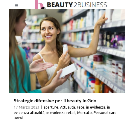
Salta
Toggle
al
Navigation
contenuto
HOME
CHI SIAMO
LE RIVISTE
NEWSLETTER
Strategie difensive per il beauty in Gdo
CATEGORIE
17 Marzo 2023
|
aperture
,
Attualità
,
Face
,
in evidenza
,
in
evidenza attualità
,
in evidenza retail
,
Mercato
,
Personal care
,
Retail
CONTATTI