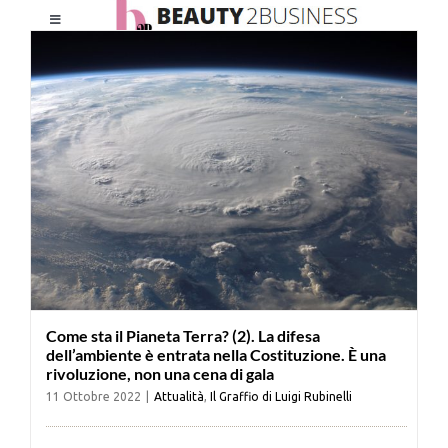
Salta
Toggle
al
Navigation
contenuto
HOME
CHI SIAMO
LE RIVISTE
NEWSLETTER
Come sta il Pianeta Terra? (2). La difesa
CATEGORIE
dell’ambiente è entrata nella Costituzione. È una
rivoluzione, non una cena di gala
11 Ottobre 2022
|
Attualità
,
Il Graffio di Luigi Rubinelli
CONTATTI