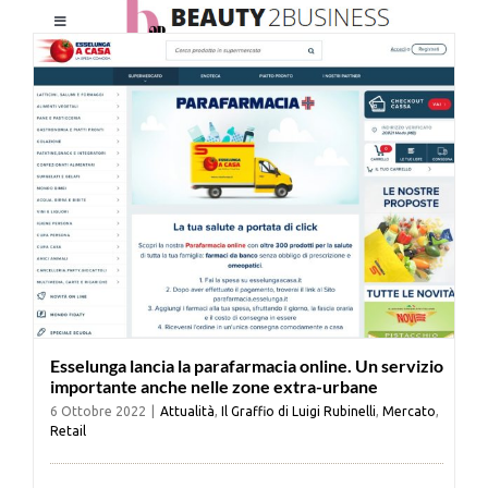
Salta
Toggle
al
Navigation
contenuto
HOME
CHI SIAMO
LE RIVISTE
NEWSLETTER
Esselunga lancia la parafarmacia online. Un servizio
CATEGORIE
importante anche nelle zone extra-urbane
6 Ottobre 2022
|
Attualità
,
Il Graffio di Luigi Rubinelli
,
Mercato
,
Retail
CONTATTI