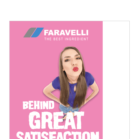
Cerca
per: