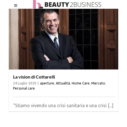
Salta
Toggle
al
Navigation
contenuto
HOME
CHI SIAMO
LE RIVISTE
La vision di Cottarelli
NEWSLETTER
24 Luglio 2020
|
aperture
,
Attualità
,
Home Care
,
Mercato
,
Personal care
CATEGORIE
“Stiamo vivendo una crisi sanitaria e una crisi [...]
CONTATTI