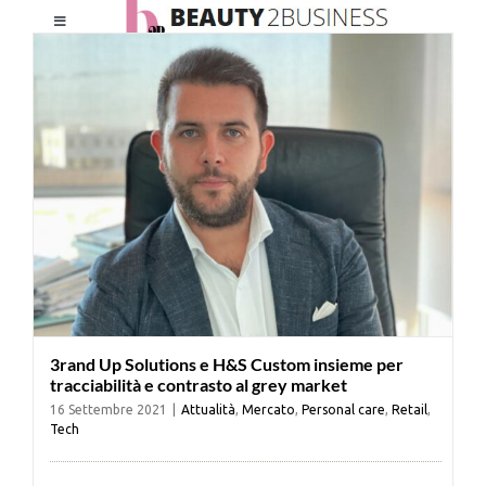
Salta
Toggle
al
Navigation
contenuto
HOME
CHI SIAMO
LE RIVISTE
NEWSLETTER
3rand Up Solutions e H&S Custom insieme per
CATEGORIE
tracciabilità e contrasto al grey market
16 Settembre 2021
|
Attualità
,
Mercato
,
Personal care
,
Retail
,
Tech
CONTATTI