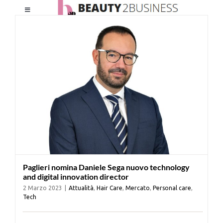
Salta
Toggle
al
Navigation
contenuto
HOME
CHI SIAMO
LE RIVISTE
NEWSLETTER
Paglieri nomina Daniele Sega nuovo technology
CATEGORIE
and digital innovation director
2 Marzo 2023
|
Attualità
,
Hair Care
,
Mercato
,
Personal care
,
Tech
CONTATTI