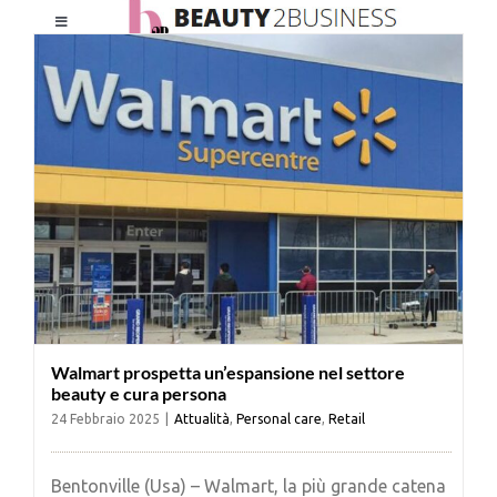
Salta
Toggle
al
Navigation
contenuto
HOME
CHI SIAMO
LE RIVISTE
NEWSLETTER
Walmart prospetta un’espansione nel settore
CATEGORIE
beauty e cura persona
24 Febbraio 2025
|
Attualità
,
Personal care
,
Retail
CONTATTI
Bentonville (Usa) – Walmart, la più grande catena