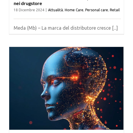
nei drugstore
18 Dicembre 2024
|
Attualità
,
Home Care
,
Personal care
,
Retail
Meda (Mb) – La marca del distributore cresce [...]