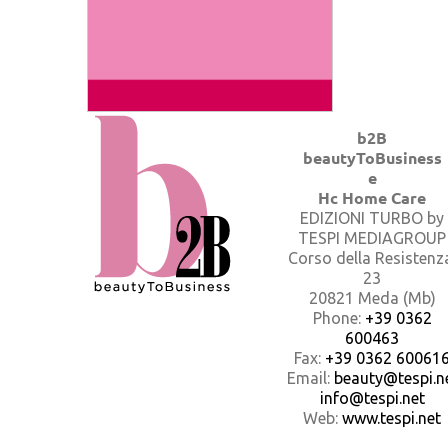
b2B
beautyToBusiness
e
Hc Home Care
EDIZIONI TURBO by
TESPI MEDIAGROUP
Corso della Resistenz
23
20821 Meda (Mb)
Phone:
+39 0362
600463
Fax:
+39 0362 60061
Email:
beauty@tespi.ne
info@tespi.net
Web:
www.tespi.net