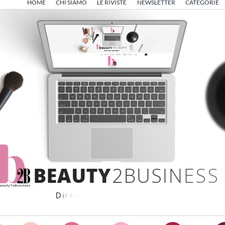
HOME
CHI SIAMO
LE RIVISTE
NEWSLETTER
CATEGORIE
B
E
A
U
T
Y
2
B
U
S
I
N
E
S
S
D
i
r
e
t
t
o
d
a
A
n
g
e
l