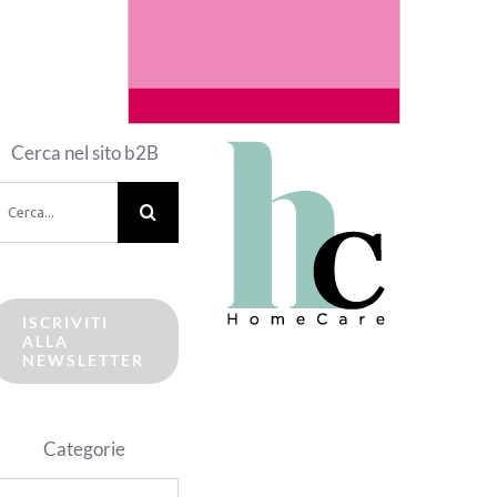
Cerca nel sito b2B
erca
er:
ISCRIVITI
ALLA
NEWSLETTER
Categorie
ategorie