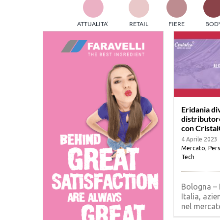
TES
ATTUALITA’
RETAIL
FIERE
BOD
ed e
part
info
tec
Sta
Eridania di
distributore
con Crista
4 Aprile 2023
Mercato
,
Pers
Tech
Bologna – 
Italia, azi
nel mercato 