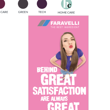
one
 CARE
GREEN
TECH
HOME CARE
i di