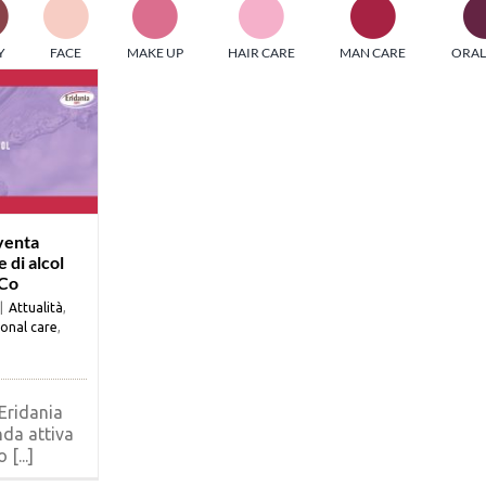
PI MEDIAGROUP racchiude un pool di società di comunicazi
Y
FACE
MAKE UP
HAIR CARE
MAN CARE
ORAL
ditrici specializzate nell’informazione b2b. Edizioni Turbo, in
icolare, attraverso numerose riviste verticali, fornisce strument
rmazione che coinvolgono gli attori nei settori beauty, food,
hnology, entertainment e sport.
LE RIVISTE
y tuned!
venta
 di alcol
lCo
Scroll Down
|
Attualità
,
onal care
,
Eridania
enda attiva
[...]