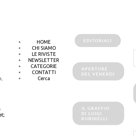
EDITORIALI
HOME
CHI SIAMO
C
LE RIVISTE
p
NEWSLETTER
CATEGORIE
APERTURE
CONTATTI
DEL VENERDI
a,
Cerca
IL GRAFFIO
6
DI LUIGI
t;
RUBINELLI
C