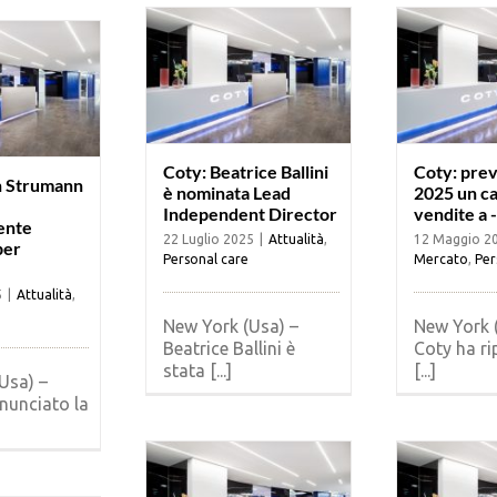
Coty: Beatrice Ballini
Coty: prev
n Strumann
è nominata Lead
2025 un ca
Independent Director
vendite a 
ente
22 Luglio 2025
|
Attualità
,
12 Maggio 2
per
Personal care
Mercato
,
Per
5
|
Attualità
,
New York (Usa) –
New York 
Beatrice Ballini è
Coty ha ri
stata [...]
[...]
Usa) –
nunciato la