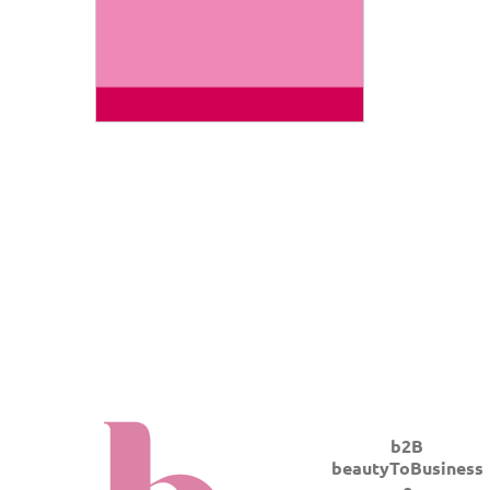
b2B
beautyToBusiness
e