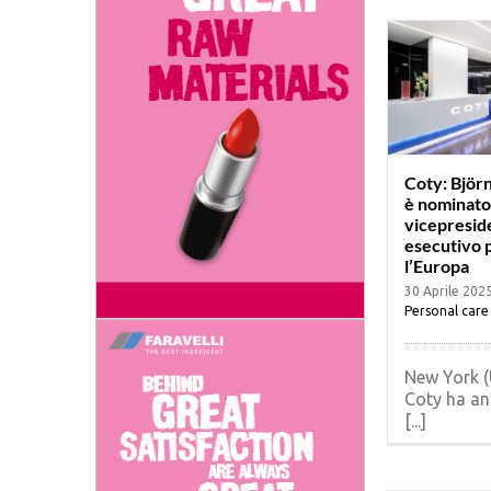
Coty: Björ
è nominato
vicepresid
esecutivo 
l’Europa
30 Aprile 202
Personal care
New York (
Coty ha an
[...]