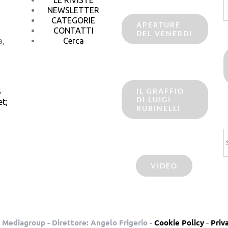
p
NEWSLETTER
CATEGORIE
APERTURE
CONTATTI
DEL VENERDI
a,
Cerca
IL GRAFFIO
6
DI LUIGI
t;
RUBINELLI
C
VIDEO
 Mediagroup - Direttore: Angelo Frigerio -
Cookie Policy
-
Priv