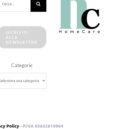
er:
ISCRIVITI
ALLA
NEWSLETTER
Categorie
ategorie
acy Policy
- P.IVA 03632610964