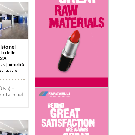
isto nel
lo delle
-2%
025
|
Attualità
,
sonal care
(Usa) –
portato nel