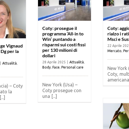
Coty: prosegue il
Coty: aggio
programma ‘All-in to
rialzo i ra
Win’ puntando a
Msci e Sus
risparmi sui costi fissi
ge Vignaud
22 Aprile 202
per 130 milioni di
Dg per la
Mercato
,
Per
dollari
28 Aprile 2025
|
Attualità
,
|
Attualità
,
Body
,
Face
,
Personal care
New York (
Coty, mult
americana d
New York (Usa) –
ncia) – Coty
Coty prosegue con
ato la
una [...]
..]