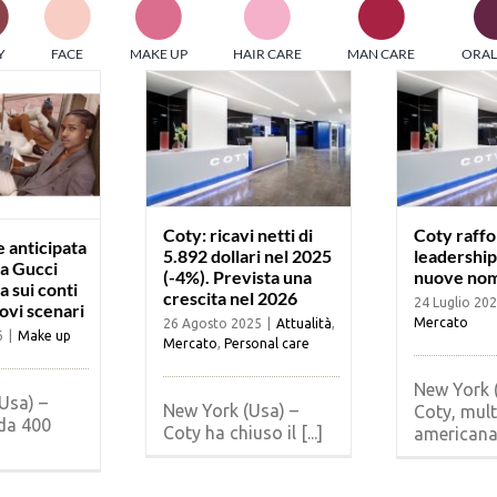
PI MEDIAGROUP racchiude un pool di società di comunicazi
Y
FACE
MAKE UP
HAIR CARE
MAN CARE
ORAL
ditrici specializzate nell’informazione b2b. Edizioni Turbo, in
icolare, attraverso numerose riviste verticali, fornisce strument
rmazione che coinvolgono gli attori nei settori beauty, food,
hnology, entertainment e sport.
LE RIVISTE
y tuned!
Coty: ricavi netti di
Coty raffo
e anticipata
5.892 dollari nel 2025
leadership
za Gucci
(-4%). Prevista una
nuove nom
 sui conti
crescita nel 2026
Scroll Down
24 Luglio 20
ovi scenari
Mercato
26 Agosto 2025
|
Attualità
,
6
|
Make up
Mercato
,
Personal care
New York (
Usa) –
New York (Usa) –
Coty, mult
da 400
Coty ha chiuso il [...]
americana d