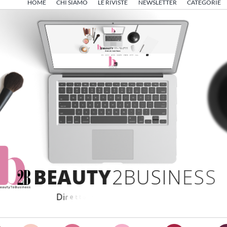
HOME
CHI SIAMO
LE RIVISTE
NEWSLETTER
CATEGORIE
B
E
A
U
T
Y
2
B
U
S
I
N
E
S
S
D
i
r
e
t
t
o
d
a
A
n
g
e
l
o
F