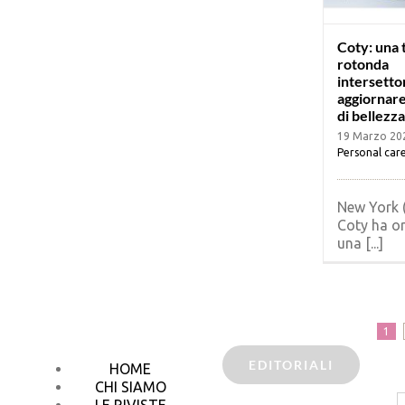
Coty: una 
rotonda
intersetto
aggiornare
di bellezza
19 Marzo 20
Personal car
New York 
Coty ha o
una [...]
1
EDITORIALI
HOME
CHI SIAMO
C
LE RIVISTE