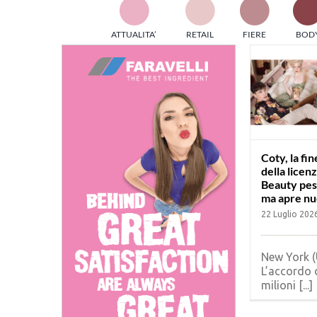
TES
ATTUALITA’
RETAIL
FIERE
BOD
ed e
part
info
tec
Sta
Coty, la fin
della licen
Beauty pesa
ma apre nu
22 Luglio 202
New York (
L’accordo 
milioni [...]