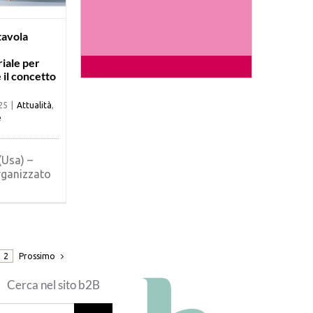
tavola
riale per
 il concetto
25
|
Attualità
,
e
(Usa) –
rganizzato
Prossimo
2
Cerca nel sito b2B
erca