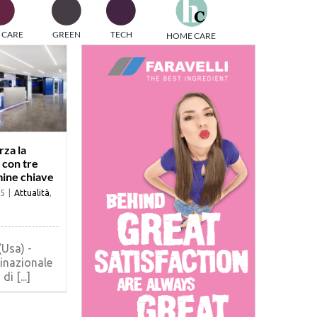
one
 CARE
GREEN
TECH
HOME CARE
i di
rza la
 con tre
ine chiave
25
|
Attualità
,
Usa) -
inazionale
i [...]