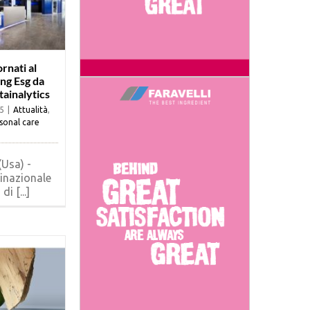
rnati al
ting Esg da
tainalytics
5
|
Attualità
,
sonal care
Usa) -
inazionale
i [...]