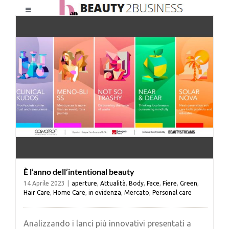
Salta
Toggle
al
Navigation
contenuto
HOME
CHI SIAMO
LE RIVISTE
NEWSLETTER
È l’anno dell’intentional beauty
CATEGORIE
14 Aprile 2023
|
aperture
,
Attualità
,
Body
,
Face
,
Fiere
,
Green
,
Hair Care
,
Home Care
,
in evidenza
,
Mercato
,
Personal care
CONTATTI
Analizzando i lanci più innovativi presentati a