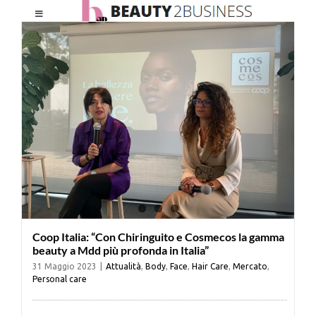
Salta
Toggle
al
Navigation
contenuto
HOME
CHI SIAMO
LE RIVISTE
NEWSLETTER
Coop Italia: “Con Chiringuito e Cosmecos la gamma
CATEGORIE
beauty a Mdd più profonda in Italia”
31 Maggio 2023
|
Attualità
,
Body
,
Face
,
Hair Care
,
Mercato
,
Personal care
CONTATTI