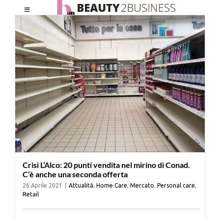
Salta
Toggle
al
Navigation
contenuto
HOME
CHI SIAMO
LE RIVISTE
NEWSLETTER
Crisi L’Alco: 20 punti vendita nel mirino di Conad.
CATEGORIE
C’è anche una seconda offerta
26 Aprile 2021
|
Attualità
,
Home Care
,
Mercato
,
Personal care
,
Retail
CONTATTI