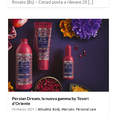
Rovato (Bs) – Conad punta a rilevare 20 [...]
Cerca
per:
Persian Dream, la nuova gamma by Tesori
d’Oriente
30 Marzo 2021
|
Attualità
,
Body
,
Mercato
,
Personal care