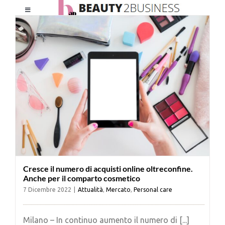
Salta
Toggle
al
Navigation
contenuto
HOME
CHI SIAMO
LE RIVISTE
NEWSLETTER
Cresce il numero di acquisti online oltreconfine.
CATEGORIE
Anche per il comparto cosmetico
7 Dicembre 2022
|
Attualità
,
Mercato
,
Personal care
CONTATTI
Milano – In continuo aumento il numero di [...]