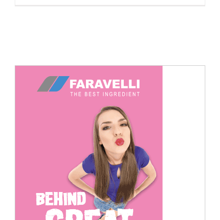
Cerca
per: