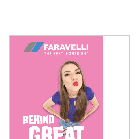
Cerca
per: