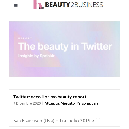
Salta
Toggle
al
Navigation
contenuto
HOME
CHI SIAMO
LE RIVISTE
NEWSLETTER
Twitter: ecco il primo beauty report
CATEGORIE
9 Dicembre 2020
|
Attualità
,
Mercato
,
Personal care
CONTATTI
San Francisco (Usa) – Tra luglio 2019 e [...]