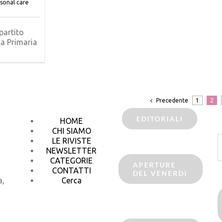
sonal care
partito
la Primaria
Precedente
1
2
EDITORIALI
HOME
CHI SIAMO
C
LE RIVISTE
p
NEWSLETTER
CATEGORIE
APERTURE
CONTATTI
DEL VENERDI
a,
Cerca