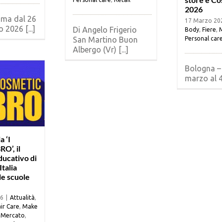
2026
mma dal 26
17 Marzo 20
 2026 [...]
Di Angelo Frigerio
Body
,
Fiere
,
San Martino Buon
Personal car
Albergo (Vr) [...]
Bologna –
marzo al 4 
a ‘I
O’, il
ducativo di
talia
le scuole
26
|
Attualità
,
ir Care
,
Make
,
Mercato
,