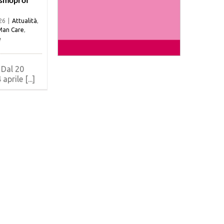
26
|
Attualità
,
Man Care
,
e
 Dal 20
aprile [...]