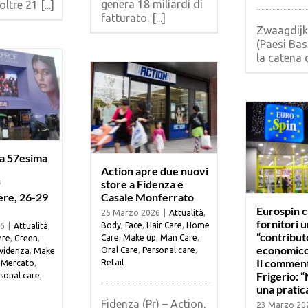
genera 18 miliardi di
ltre 21 [...]
fatturato. [...]
Zwaagdijk
(Paesi Bas
la catena d
 la 57esima
Action apre due nuovi
f
store a Fidenza e
ere, 26-29
Casale Monferrato
Eurospin c
25 Marzo 2026
|
Attualità
,
fornitori u
Body
,
Face
,
Hair Care
,
Home
26
|
Attualità
,
“contribut
Care
,
Make up
,
Man Care
,
ere
,
Green
,
economico 
Oral Care
,
Personal care
,
evidenza
,
Make
Il comment
Retail
,
Mercato
,
Frigerio: 
sonal care
,
una pratica
Fidenza (Pr) – Action,
23 Marzo 20