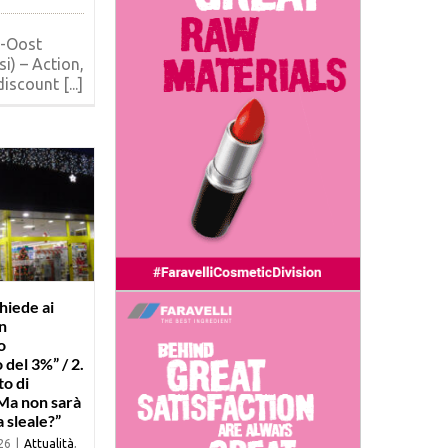
-Oost
si) – Action,
iscount [...]
hiede ai
n
o
del 3%” / 2.
o di
“Ma non sarà
 sleale?”
26
|
Attualità
,