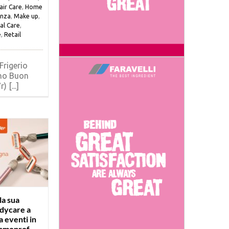
air Care
,
Home
enza
,
Make up
,
al Care
,
e
,
Retail
Frigerio
no Buon
 [...]
la sua
dycare a
a eventi in
osmoprof