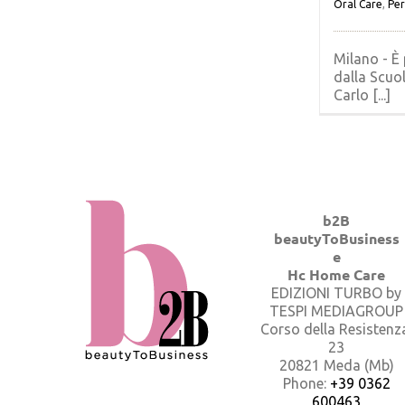
Oral Care
,
Per
Milano - È 
dalla Scuo
Carlo [...]
b2B
beautyToBusiness
e
Hc Home Care
EDIZIONI TURBO by
TESPI MEDIAGROUP
Corso della Resistenz
23
20821 Meda (Mb)
Phone:
+39 0362
600463