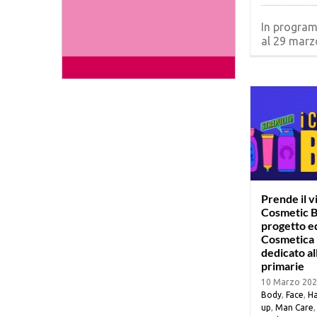
In progra
al 29 marzo
Prende il vi
Cosmetic BR
progetto e
Cosmetica I
dedicato al
primarie
10 Marzo 20
Body
,
Face
,
Ha
up
,
Man Care