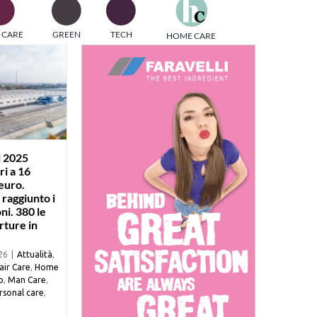
one
 CARE
GREEN
TECH
HOME CARE
i di
l 2025
ri a 16
 euro.
 raggiunto i
ni. 380 le
ture in
26
|
Attualità
,
air Care
,
Home
p
,
Man Care
,
rsonal care
,