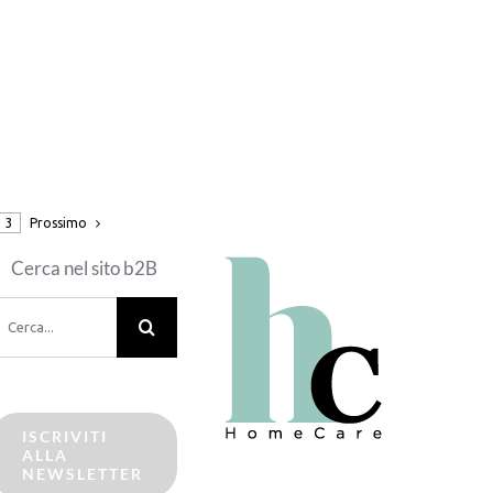
Prossimo
3
Cerca nel sito b2B
erca
er:
ISCRIVITI
ALLA
NEWSLETTER