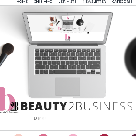
HOME
CHI SIAMO
LE RIVISTE
NEWSLETTER
CATEGORIE
B
E
A
U
T
Y
2
B
U
S
I
N
E
S
S
D
i
r
e
t
t
o
d
a
A
n
g
e
l
o
F