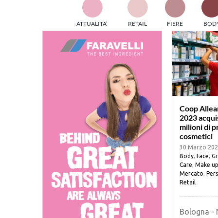
TES
ATTUALITA’
RETAIL
FIERE
BOD
ed e
part
info
tec
Sta
Coop Allean
2023 acquis
milioni di p
cosmetici
30 Marzo 20
Body
,
Face
,
G
Care
,
Make u
Mercato
,
Pers
Retail
Bologna - 