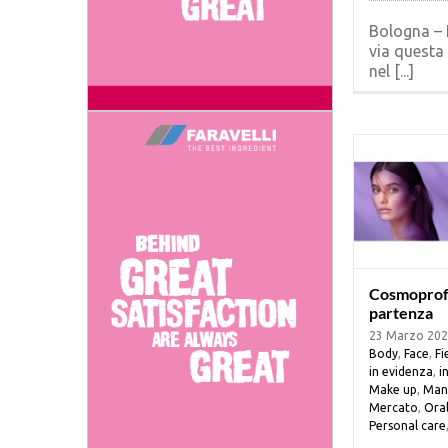
Bologna – 
via questa
nel [...]
Cosmoprof: 
partenza
23 Marzo 20
Body
,
Face
,
Fi
in evidenza
,
i
Make up
,
Man
Mercato
,
Oral
Personal care