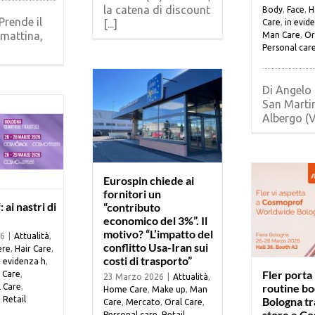
la catena di discount
Body
,
Face
,
H
Prende il
[...]
Care
,
in evid
 mattina,
Man Care
,
Or
Personal car
Di Angelo 
San Marti
Albergo (Vr)
Eurospin chiede ai
fornitori un
ai nastri di
“contributo
economico del 3%”. Il
motivo? “L’impatto del
26
|
Attualità
,
conflitto Usa-Iran sui
ere
,
Hair Care
,
costi di trasporto”
n evidenza h
,
Fler porta 
 Care
,
23 Marzo 2026
|
Attualità
,
routine bo
 Care
,
Home Care
,
Make up
,
Man
,
Retail
Bologna tr
Care
,
Mercato
,
Oral Care
,
store e C
Personal care
,
Retail