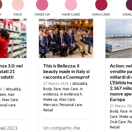
PI MEDIAGROUP racchiude un pool di società di comunicazi
Y
FACE
MAKE UP
HAIR CARE
MAN CARE
ORAL
ditrici specializzate nell’informazione b2b. Edizioni Turbo, in
icolare, attraverso numerose riviste verticali, fornisce strument
rmazione che coinvolgono gli attori nei settori beauty, food,
hnology, entertainment e sport.
LE RIVISTE
y tuned!
za 3.0: nel
This is Bellezza: il
Action: ne
tati 21
beauty made in Italy si
vendite pa
rodotti
racconta a Cosmoprof
miliardi di
Scroll Down
L’Ebitda ha
27 Marzo 2026
|
Attualità
,
2.367 milio
Body
,
Face
,
Hair Care
,
in
26
|
Attualità
,
nuove aper
evidenza
,
in evidenza h
,
reen
,
Hair
Europa
Make up
,
Man Care
,
p
,
Man Care
,
Mercato
,
Personal care
,
onal care
,
27 Marzo 20
Retail
Body
,
Face
,
H
Care
,
Make u
Oral Care
,
Pe
Un comparto che
Retail
Nel 2023