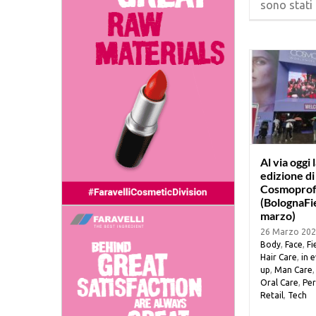
sono stati o
Al via oggi
edizione di
Cosmopro
(BolognaFi
marzo)
26 Marzo 20
Body
,
Face
,
Fi
Hair Care
,
in 
up
,
Man Care
Oral Care
,
Per
Retail
,
Tech