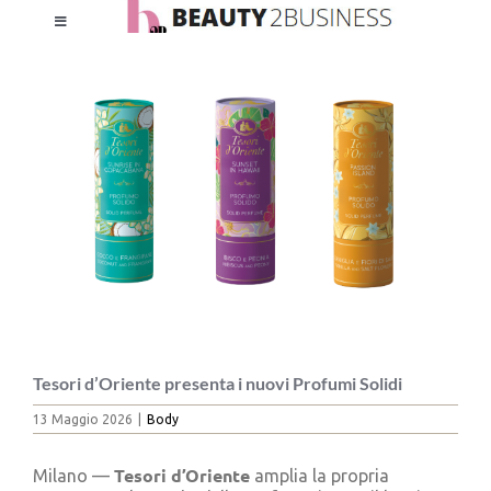
Salta
Toggle
al
Ingrandisci
Navigation
contenuto
immagine
HOME
CHI SIAMO
LE RIVISTE
NEWSLETTER
CATEGORIE
Tesori d’Oriente presenta i nuovi Profumi Solidi
13 Maggio 2026
|
Body
CONTATTI
Tesori d’Oriente
Milano —
amplia la propria