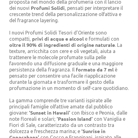
proposta nel mondo della profumeria con il lancio
Cerca
Profumi Solidi
dei nuovi
, pensati per interpretare il
per:
crescente trend della personalizzazione olfattiva e
del fragrance layering.
I nuovi Profumi Solidi Tesori d’Oriente sono
privi di acqua e alcool
compatti,
e formulati con
oltre il 90% di ingredienti di origine naturale
. La
texture, arricchita con cere e oli vegetali, aiuta a
trattenere le molecole profumate sulla pelle
favorendo una diffusione graduale e una maggiore
formato da 7 ml
persistenza della fragranza. Il
è
pensato per consentire una facile riapplicazione
durante la giornata e trasformare il gesto della
profumazione in un momento di self-care quotidiano.
La gamma comprende tre varianti ispirate alle
principali famiglie olfattive amate dal pubblico
‘Sunset in Hawaii’
giovane:
con Ibisco e Peonia, dalle
‘Passion Island’
note floreali e solari;
con Vaniglia e
Fiori di Sale, caratterizzato da un contrasto tra
‘Sunrise in
dolcezza e freschezza marina; e
Copacabana’
con Cocco e Frangipani, ispirato alle